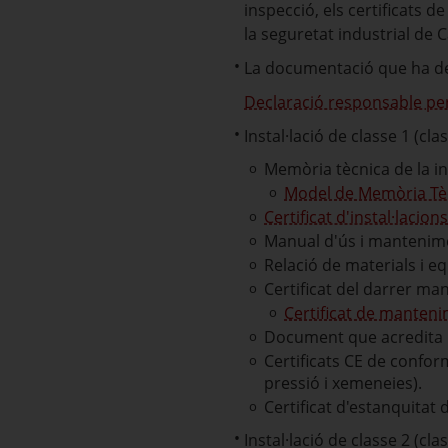
inspecció, els certificats de
la seguretat industrial de C
La documentació que ha de t
Declaració responsable per 
Instal·lació de classe 1 (cl
Memòria tècnica de la in
Model de Memòria Tècn
Certificat d'instal·lacion
Manual d'ús i mantenimen
Relació de materials i eq
Certificat del darrer m
Certificat de manten
Document que acredita la 
Certificats CE de conform
pressió i xemeneies).
Certificat d'estanquitat de
Instal·lació de classe 2 (cl