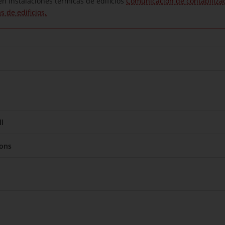
n instalaciones térmicas de edificios
Comunicación de contabiliza
s de edificios.
l
ions