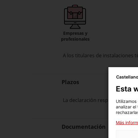
Empresas y
profesionales
A los titulares de instalaciones 
Castellan
Plazos
Esta w
La declaración responsable se ti
Utilizamos
analizar el
rechazarlas
Más inform
Documentación