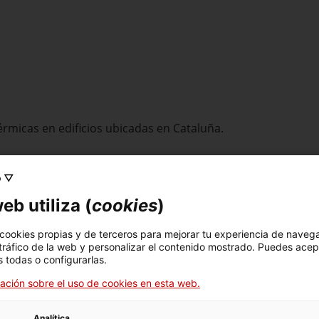
térmicas en edificios ubicadas en Cataluña.
o ▽
eb utiliza (
cookies
)
ene que presentar antes de la puesta en servicio de la insta
 cookies propias y de terceros para mejorar tu experiencia de naveg
 tráfico de la web y personalizar el contenido mostrado. Puedes acep
 todas o configurarlas.
ación sobre el uso de cookies en esta web.
Analítica