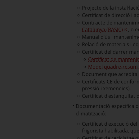
Projecte de la instal·laci
Certificat de direcció i 
Contracte de mantenime
Catalunya (RASIC)
, o 
Manual d’ús i mantenimen
Relació de materials i eq
Certificat del darrer ma
Certificat de manten
Model quadre-resum d
Document que acredita la 
Certificats CE de conform
pressió i xemeneies).
Certificat d'estanquitat de
Documentació específica que
climatització:
Certificat d'execució d
frigorista habilitada, que
Certificat de reciclatge