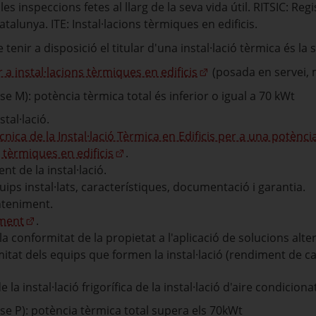
 les inspeccions fetes al llarg de la seva vida útil. RITSIC: Re
atalunya. ITE: Instal·lacions tèrmiques en edificis.
enir a disposició el titular d'una instal·lació tèrmica és la 
a instal·lacions tèrmiques en edificis
(posada en servei, m
asse M): potència tèrmica total és inferior o igual a 70 kWt
stal·lació.
ica de la Instal·lació Tèrmica en Edificis per a una potènci
s tèrmiques en edificis
.
t de la instal·lació.
uips instal·lats, característiques, documentació i garantia.
anteniment.
iment
.
conformitat de la propietat a l'aplicació de solucions altern
itat dels equips que formen la instal·lació (rendiment de cal
 la instal·lació frigorífica de la instal·lació d'aire condiciona
asse P): potència tèrmica total supera els 70kWt