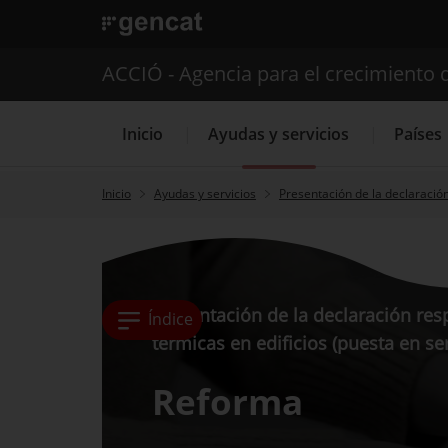
. Abrir en una nueva ventana.
ACCIÓ - Agencia para el crecimiento 
Inicio
Ayudas y servicios
Países
Inicio
Ayudas y servicios
Presentación de la declaración
Servicios de 
Presentación de la declaración res
Índice
térmicas en edificios (puesta en se
Reforma