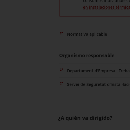
consumos individuales e
en instalaciones térmica
Normativa aplicable
Organismo responsable
Departament d'Empresa i Trebal
Servei de Seguretat d'Instal·lac
¿A quién va dirigido?