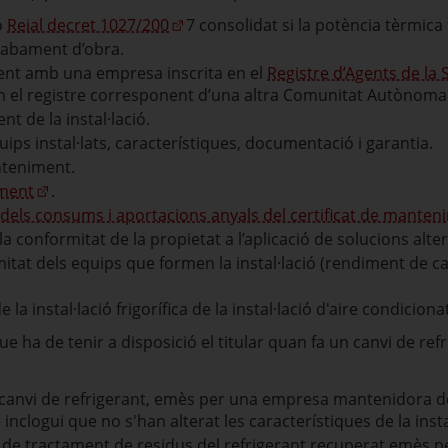
ó
Reial decret 1027/200
7 consolidat si la potència tèrmica
acabament d’obra.
nt amb una empresa inscrita en el
Registre d’Agents de la 
en el registre corresponent d’una altra Comunitat Autònoma
t de la instal·lació.
uips instal·lats, característiques, documentació i garantia.
nteniment.
iment
.
els consums i aportacions anyals del certificat de manten
conformitat de la propietat a l’aplicació de solucions altern
itat dels equips que formen la instal·lació (rendiment de cal
 la instal·lació frigorífica de la instal·lació d'aire condiciona
 ha de tenir a disposició el titular quan fa un canvi de refr
el canvi de refrigerant, emès per una empresa mantenidora 
 inclogui que no s'han alterat les característiques de la insta
 o de tractament de residus del refrigerant recuperat emès