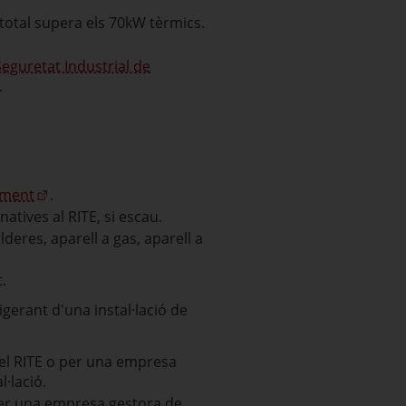
 total supera els 70kW tèrmics.
Seguretat Industrial de
.
iment
.
atives al RITE, si escau.
deres, aparell a gas, aparell a
t.
igerant d'una instal·lació de
del RITE o per una empresa
l·lació.
 per una empresa gestora de