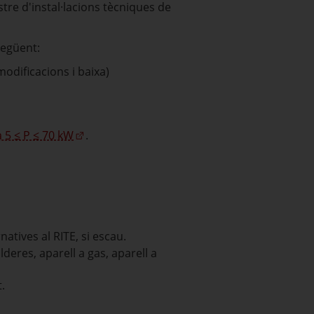
gistre d'instal·lacions tècniques de
següent:
odificacions i baixa)
a 5 ≤ P ≤ 70 kW
.
atives al RITE, si escau.
deres, aparell a gas, aparell a
t.