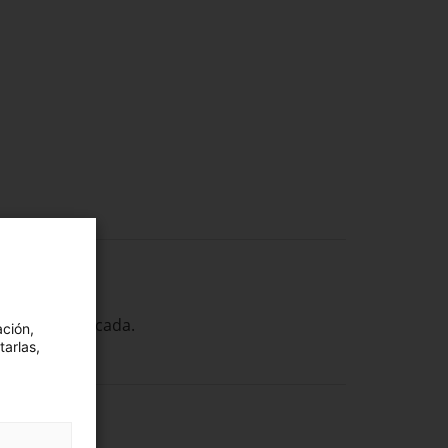
lación modificada.
ación,
tarlas,