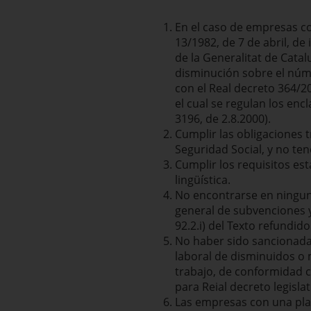
En el caso de empresas con
13/1982, de 7 de abril, de
de la Generalitat de Cata
disminución sobre el núme
con el Real decreto 364/20
el cual se regulan los enc
3196, de 2.8.2000).
Cumplir las obligaciones t
Seguridad Social, y no te
Cumplir los requisitos esta
lingüística.
No encontrarse en ninguna
general de subvenciones y c
92.2.i) del Texto refundid
No haber sido sancionadas
laboral de disminuidos o 
trabajo, de conformidad c
para Reial decreto legisla
Las empresas con una plan