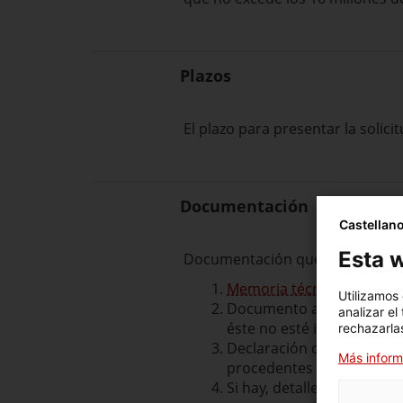
Plazos
El plazo para presentar la solici
Documentación
Castellan
Esta w
Documentación que se debe adjun
Memoria técnica del proy
Utilizamos
Documento acreditativo de
analizar el
éste no esté inscrito en el
rechazarlas
Declaración conforme no s
Más inform
procedentes de cualquiera
Si hay, detalle de las ayud