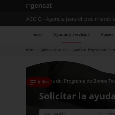
. Abrir en una nueva ventana.
ACCIÓ - Agencia para el crecimiento 
Inicio
Ayudas y servicios
Países
Inicio
Ayudas y servicios
Ayudas del Programa de Bono
Servicios de 
Ayudas del Programa de Bonos Te
Índice
Solicitar la ayud
QUIÉN
CÓ