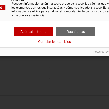
antía, la fecha de otorgamiento y el ente otorgando.
Recogen información anónima sobre el uso de la web, las páginas que vi
los elementos con los que interactúas y cómo has llegado a la web. Esta
 documentos ya haya sido presentado en convocatorias ant
información se utiliza para analizar el comportamiento de los usuarios e
 siempre que el solicitante presente una declaración respo
y mejorar su experiencia.
 se presentó en ACCIÓ y se haga constar que continúa sien
 parte del impreso de solicitud.
Acéptalas todas
Recházalas
la autorización a la Administración de la Generalitat de Cata
Guardar los cambios
tos relativos al cumplimiento con las obligaciones tributari
 obligaciones con la Seguridad Social por parte del solicitan
Powered by
f)
o)