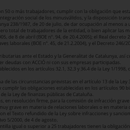
 50 o más trabajadores, cumplir con la obligación que estab
 integración social de los minusválidos, y la disposición tra
lunya 238/1987, de 20 de julio, de dar ocupación al menos a
ro total de trabajadores de la entidad, o bien aplicar las 
05, de 8 de abril (BOE nº. 94, de 20.4.2005); el Real decreto
laves laborales (BOE nº. 45, de 21.2.2004), y el Decreto 246/2
ributarias ante el Estado y la Generalitat de Catalunya, así 
ner deudas con ACCIÓ ni con sus empresas participadas.
blecidos en los artículos 32.1, 32.3 y 36.4 de la Ley 1/1998, 
 de las circunstancias previstas en el artículo 13 de la Ley
umplir las obligaciones establecidas en los artículos 90 bis, 
o de la Ley de finanzas públicas de Cataluña.
, en resolución firme, para la comisión de infracción grave
muy grave en materia de relaciones laborales o en materia d
on el Texto refundido de la Ley sobre infracciones y sancio
tivo 5/2000, de 4 de agosto.
tilla igual o superior a 25 trabajadores tienen la obligació