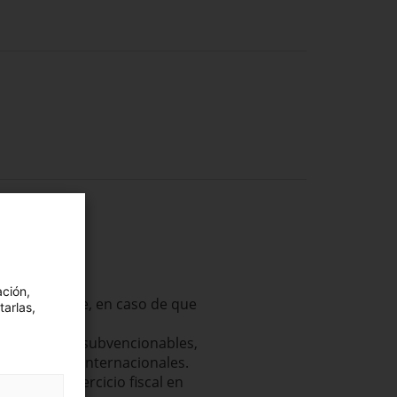
ación,
d solicitante, en caso de que
tarlas,
ismos gastos subvencionables,
acionales o internacionales.
es y en el ejercicio fiscal en