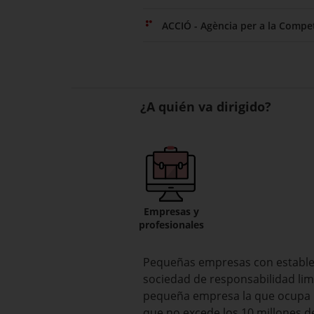
ACCIÓ - Agència per a la Compet
¿A quién va dirigido?
Empresas y
profesionales
Pequeñas empresas con estableci
sociedad de responsabilidad li
pequeña empresa la que ocupa m
que no excede los 10 millones d