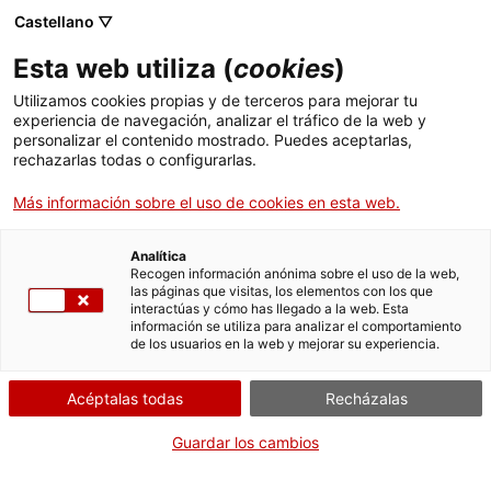
Menú
Busc
. Abrir en una nueva ventana.
Castellano ▽
Esta web utiliza (
cookies
)
ACCIÓ - Agencia para el crecimiento de las empresas
ACCIÓ - Agencia para el crecimiento de las empresas
Buscador
Utilizamos cookies propias y de terceros para mejorar tu
Inicio
experiencia de navegación, analizar el tráfico de la web y
Subvenciones para el Programa
personalizar el contenido mostrado. Puedes aceptarlas,
rechazarlas todas o configurarlas.
Ayudas y servicios
Jóvenes Cooperantes
Más información sobre el uso de cookies en esta web.
Países
Servicios de Internacionalización
Analítica
Sectores
Recogen información anónima sobre el uso de la web,
¿Qué necesitas hacer?
las páginas que visitas, los elementos con los que
Servicios de Innovación
Servicios para Startups
interactúas y cómo has llegado a la web. Esta
Actividades
información se utiliza para analizar el comportamiento
Consulta a continuación todas las opciones
de los usuarios en la web y mejorar su experiencia.
vinculadas al trámite. Selecciona la que se
ACCIÓ
corresponda con tu caso y podrás acceder a
Acéptalas todas
Recházalas
toda la información y condiciones de
Contacto
tramitación.
Guardar los cambios
Idioma:
es