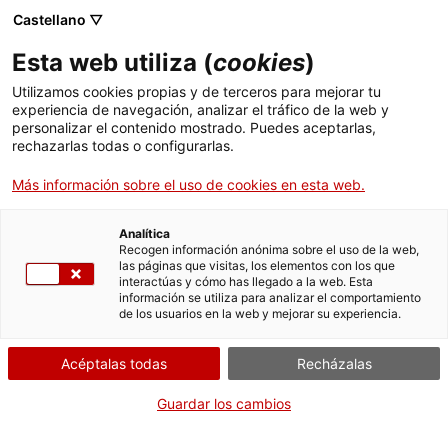
Menú
Busc
. Abrir en una nueva ventana.
Castellano ▽
Esta web utiliza (
cookies
)
ACCIÓ - Agencia para el crecimiento de las empresas
ACCIÓ - Agencia para el crecimiento de las empresas
Buscador
Utilizamos cookies propias y de terceros para mejorar tu
Inicio
Pruebas de capacitación profesional de los
experiencia de navegación, analizar el tráfico de la web y
consejeros de seguridad para el transporte de
personalizar el contenido mostrado. Puedes aceptarlas,
rechazarlas todas o configurarlas.
mercancías peligrosas
Ayudas y servicios
Más información sobre el uso de cookies en esta web.
Países
Solicitar el certificado de
consejero de seguridad
Servicios de Internacionalización
Analítica
Sectores
Recogen información anónima sobre el uso de la web,
las páginas que visitas, los elementos con los que
Servicios de Innovación
Servicios para Startups
interactúas y cómo has llegado a la web. Esta
Actividades
información se utiliza para analizar el comportamiento
de los usuarios en la web y mejorar su experiencia.
Por Internet
ACCIÓ
Acéptalas todas
Recházalas
. Acceder a Solicitar el certif
Iniciar
Contacto
Guardar los cambios
CUÁNDO
Idioma:
es