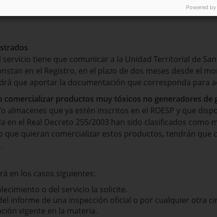
Powered by
istrados
el servicio tiene que comunicar a la Unidad Territorial de Sa
onstan en el Registro, en el plazo de dos meses desde el 
ndrá que aportar la documentación que corresponda para ac
o comercializar productos muy tóxicos no generadores de 
/o almacenes que ya estén inscritos en el ROESP y que dis
da en el Real Decreto 255/2003 han sido clasificados como 
 o que quieran comercializar estos productos, tendrán que
.
rá en los casos siguientes:
lecimiento o del servicio la solicite.
l informe de una inspección oficial o por cualquier otra 
ción vigente en la materia.