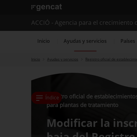
. Abrir en una nueva ventana.
ACCIÓ - Agencia para el crecimiento 
Inicio
Ayudas y servicios
Países
Inicio
Ayudas y servicios
Registro oficial de establecim
Servicios de 
Registro oficial de establecimiento
Índice
para plantas de tratamiento
Modificar la insc
baja del Registro