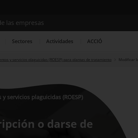
de las empresas
Buscador
Sectores
Actividades
ACCIÓ
ientos y servicios plaguicidas (ROESP) para plantas de tratamiento
Modificar l
Internacionalización
Servicios de Innovación
Servicios 
s y servicios plaguicidas (ROESP)
ripción o darse de