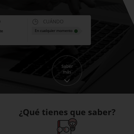
O
CUÁNDO
En cualquier momento
te
Saber
más
¿Qué tienes que saber?