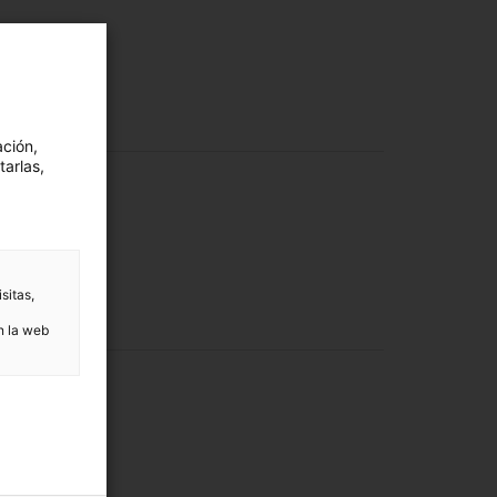
ación,
tarlas,
sitas,
n la web