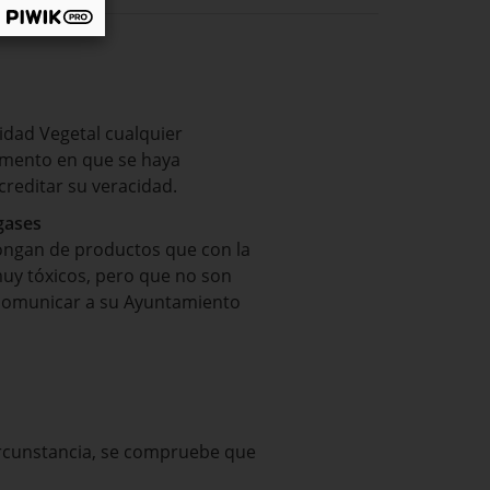
nidad Vegetal cualquier
momento en que se haya
reditar su veracidad.
gases
pongan de productos que con la
muy tóxicos, pero que no son
 comunicar a su Ayuntamiento
circunstancia, se compruebe que