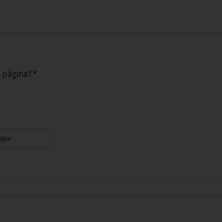
a página?
*
jer