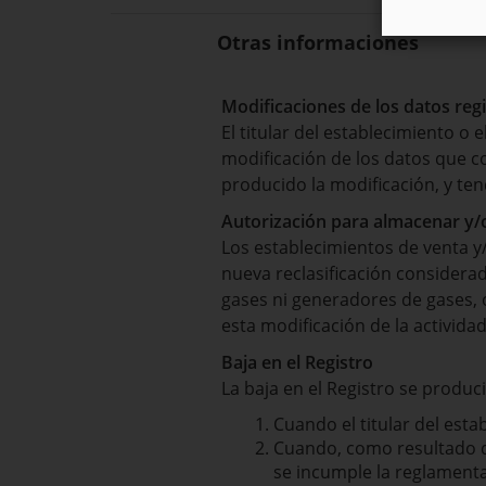
Otras informaciones
Modificaciones de los datos reg
El titular del establecimiento o 
modificación de los datos que c
producido la modificación, y te
Autorización para almacenar y/
Los establecimientos de venta y
nueva reclasificación considera
gases ni generadores de gases,
esta modificación de la actividad
Baja en el Registro
La baja en el Registro se produci
Cuando el titular del estab
Cuando, como resultado de
se incumple la reglamenta