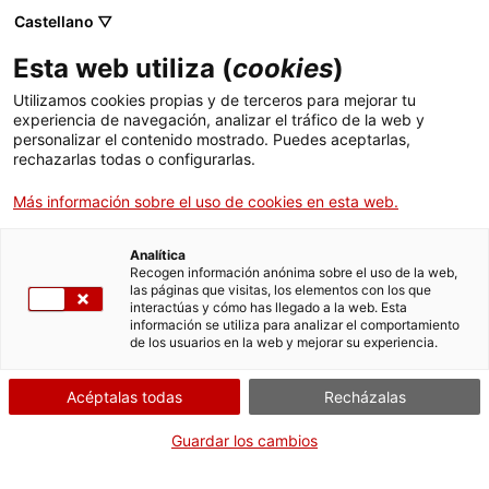
Menú
Busc
. Abrir en una nueva ventana.
Castellano ▽
Esta web utiliza (
cookies
)
ACCIÓ - Agencia para el crecimiento de las empresas
ACCIÓ - Agencia para el crecimiento de las empresas
Buscador
Utilizamos cookies propias y de terceros para mejorar tu
Inicio
Registro de instalaciones de combustión
experiencia de navegación, analizar el tráfico de la web y
medianas
personalizar el contenido mostrado. Puedes aceptarlas,
rechazarlas todas o configurarlas.
Ayudas y servicios
Darse de baja del registro
Más información sobre el uso de cookies en esta web.
Países
Servicios de Internacionalización
Analítica
Sectores
Recogen información anónima sobre el uso de la web,
las páginas que visitas, los elementos con los que
Servicios de Innovación
Servicios para Startups
Por Internet
interactúas y cómo has llegado a la web. Esta
Actividades
información se utiliza para analizar el comportamiento
de los usuarios en la web y mejorar su experiencia.
. Acceder a Acceso a la aplicac
Iniciar
ACCIÓ
Acéptalas todas
Recházalas
CUÁNDO
Contacto
Guardar los cambios
En cualquier momento
Idioma:
es