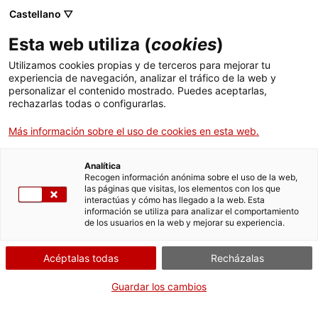
Menú
Busc
. Abrir en una nueva ventana.
Castellano ▽
Esta web utiliza (
cookies
)
ACCIÓ - Agencia para el crecimiento de las empresas
ACCIÓ - Agencia para el crecimiento de las empresas
Buscador
Utilizamos cookies propias y de terceros para mejorar tu
Inicio
Registro sanitario de industrias y productos
experiencia de navegación, analizar el tráfico de la web y
alimentarios de Cataluña (RSIPAC)
personalizar el contenido mostrado. Puedes aceptarlas,
rechazarlas todas o configurarlas.
Ayudas y servicios
Modificar la inscripción
Más información sobre el uso de cookies en esta web.
Países
Servicios de Internacionalización
Analítica
Sectores
Recogen información anónima sobre el uso de la web,
las páginas que visitas, los elementos con los que
Servicios de Innovación
Servicios para Startups
Por Internet
interactúas y cómo has llegado a la web. Esta
Actividades
información se utiliza para analizar el comportamiento
de los usuarios en la web y mejorar su experiencia.
. Acceder a Sol·licitar modific
Iniciar
ACCIÓ
Acéptalas todas
Recházalas
CUÁNDO
Contacto
Guardar los cambios
En cualquier momento
Idioma:
es