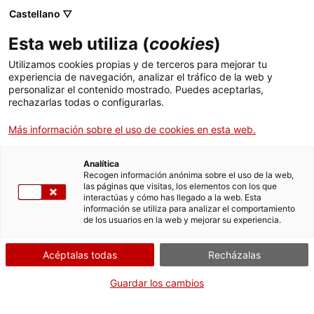
Menú
Busc
. Abrir en una nueva ventana.
Castellano ▽
Esta web utiliza (
cookies
)
ACCIÓ - Agencia para el crecimiento de las empresas
ACCIÓ - Agencia para el crecimiento de las empresas
Buscador
Utilizamos cookies propias y de terceros para mejorar tu
Inicio
Registro de agentes inmobiliarios de Cataluña
experiencia de navegación, analizar el tráfico de la web y
personalizar el contenido mostrado. Puedes aceptarlas,
rechazarlas todas o configurarlas.
Ayudas y servicios
Gestionar inscripciones en
Más información sobre el uso de cookies en esta web.
el Registro
Países
Servicios de Internacionalización
Analítica
Sectores
Recogen información anónima sobre el uso de la web,
las páginas que visitas, los elementos con los que
Servicios de Innovación
Servicios para Startups
interactúas y cómo has llegado a la web. Esta
Actividades
Por Internet
información se utiliza para analizar el comportamiento
de los usuarios en la web y mejorar su experiencia.
Iniciar
ACCIÓ
Acéptalas todas
Recházalas
Contacto
CUÁNDO
Guardar los cambios
En cualquier momento
Idioma:
es