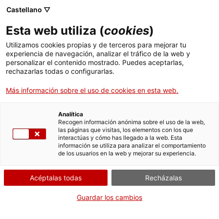
Menú
Busc
. Abrir en una nueva ventana.
Castellano ▽
Esta web utiliza (
cookies
)
ACCIÓ - Agencia para el crecimiento de las empresas
ACCIÓ - Agencia para el crecimiento de las empresas
Buscador
Utilizamos cookies propias y de terceros para mejorar tu
Inicio
Representación en trámites de transportes
experiencia de navegación, analizar el tráfico de la web y
(autorizaciones, tacógrafo digital y consejeros
personalizar el contenido mostrado. Puedes aceptarlas,
rechazarlas todas o configurarlas.
de seguridad)
Ayudas y servicios
Más información sobre el uso de cookies en esta web.
Países
Renuncia a la
representación
Servicios de Internacionalización
Analítica
Sectores
Recogen información anónima sobre el uso de la web,
las páginas que visitas, los elementos con los que
Servicios de Innovación
Servicios para Startups
interactúas y cómo has llegado a la web. Esta
Actividades
información se utiliza para analizar el comportamiento
de los usuarios en la web y mejorar su experiencia.
Por Internet
ACCIÓ
Acéptalas todas
Recházalas
Iniciar
Contacto
Guardar los cambios
CUÁNDO
Idioma:
es