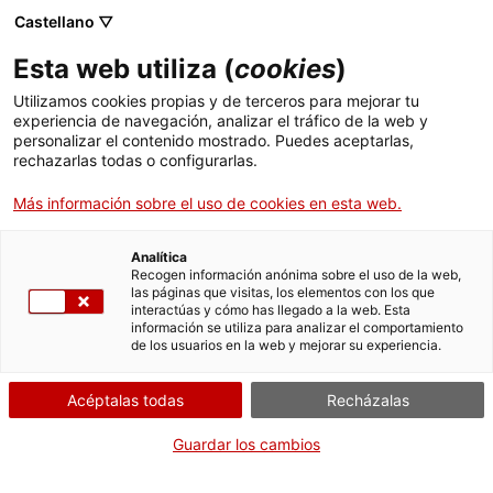
Menú
Busc
. Abrir en una nueva ventana.
Castellano ▽
Esta web utiliza (
cookies
)
ACCIÓ - Agencia para el crecimiento de las empresas
ACCIÓ - Agencia para el crecimiento de las empresas
Buscador
Utilizamos cookies propias y de terceros para mejorar tu
Inicio
Subvencions a empreses editorials de música
experiencia de navegación, analizar el tráfico de la web y
personalizar el contenido mostrado. Puedes aceptarlas,
rechazarlas todas o configurarlas.
Ayudas y servicios
Más información sobre el uso de cookies en esta web.
Países
CUÁNDO
Servicios de Internacionalización
Analítica
Sectores
Recogen información anónima sobre el uso de la web,
En cualquier momento
las páginas que visitas, los elementos con los que
Servicios de Innovación
Servicios para Startups
interactúas y cómo has llegado a la web. Esta
Actividades
información se utiliza para analizar el comportamiento
de los usuarios en la web y mejorar su experiencia.
QUIÉN
CÓMO
ACCIÓ
Acéptalas todas
Recházalas
Contacto
Empresas y profesionales
Guardar los cambios
Idioma:
es