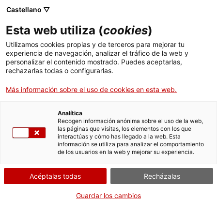
Menú
Busc
. Abrir en una nueva ventana.
Castellano ▽
Esta web utiliza (
cookies
)
ACCIÓ - Agencia para el crecimiento de las empresas
ACCIÓ - Agencia para el crecimiento de las empresas
Buscador
Utilizamos cookies propias y de terceros para mejorar tu
Inicio
experiencia de navegación, analizar el tráfico de la web y
Subvenciones para proyectos de I+D
personalizar el contenido mostrado. Puedes aceptarlas,
rechazarlas todas o configurarlas.
Ayudas y servicios
2025
Más información sobre el uso de cookies en esta web.
Países
Servicios de Internacionalización
Analítica
Sectores
Recogen información anónima sobre el uso de la web,
¿Qué necesitas hacer?
las páginas que visitas, los elementos con los que
Servicios de Innovación
Servicios para Startups
interactúas y cómo has llegado a la web. Esta
Actividades
información se utiliza para analizar el comportamiento
Consulta a continuación todas las opciones
de los usuarios en la web y mejorar su experiencia.
vinculadas al trámite. Selecciona la que se
ACCIÓ
corresponda con tu caso y podrás acceder a
Acéptalas todas
Recházalas
toda la información y condiciones de
Contacto
tramitación.
Guardar los cambios
Idioma:
es