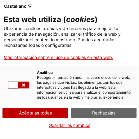
Menú
Busc
. Abrir en una nueva ventana.
Castellano ▽
Esta web utiliza (
cookies
)
ACCIÓ - Agencia para el crecimiento de las empresas
ACCIÓ - Agencia para el crecimiento de las empresas
Buscador
Utilizamos cookies propias y de terceros para mejorar tu
Inicio
subvenciones de apoyo a proyectos de
experiencia de navegación, analizar el tráfico de la web y
reindustrialización en Cataluña
personalizar el contenido mostrado. Puedes aceptarlas,
rechazarlas todas o configurarlas.
Ayudas y servicios
Solicitar la subvención
Más información sobre el uso de cookies en esta web.
Países
Servicios de Internacionalización
Analítica
Sectores
Recogen información anónima sobre el uso de la web,
las páginas que visitas, los elementos con los que
Servicios de Innovación
Servicios para Startups
Por Internet
interactúas y cómo has llegado a la web. Esta
Actividades
información se utiliza para analizar el comportamiento
de los usuarios en la web y mejorar su experiencia.
. Acceder a Acceder al formula
Iniciar
ACCIÓ
Acéptalas todas
Recházalas
CUÁNDO
Contacto
Guardar los cambios
Fuera de plazo
Idioma:
es
Del 25/01/2023 al 15/11/2023