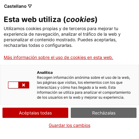
Menú
Busc
. Abrir en una nueva ventana.
Castellano ▽
Esta web utiliza (
cookies
)
ACCIÓ - Agencia para el crecimiento de las empresas
ACCIÓ - Agencia para el crecimiento de las empresas
Buscador
Utilizamos cookies propias y de terceros para mejorar tu
Inicio
Subvenciones a proyectos transversales de
experiencia de navegación, analizar el tráfico de la web y
apoyo al cooperativismo y la economía social y
personalizar el contenido mostrado. Puedes aceptarlas,
rechazarlas todas o configurarlas.
solidaria, para la promoción, la difusión y el
Ayudas y servicios
fomento de proyectos de economía social y
Más información sobre el uso de cookies en esta web.
solidaria (L3 y L4)
Países
Servicios de Internacionalización
Analítica
Aportar documentación-
Sectores
Recogen información anónima sobre el uso de la web,
las páginas que visitas, los elementos con los que
Convocatoria 2024
Servicios de Innovación
Servicios para Startups
interactúas y cómo has llegado a la web. Esta
Actividades
información se utiliza para analizar el comportamiento
de los usuarios en la web y mejorar su experiencia.
ACCIÓ
Acéptalas todas
Recházalas
Por Internet
Contacto
Guardar los cambios
Iniciar
Idioma:
es