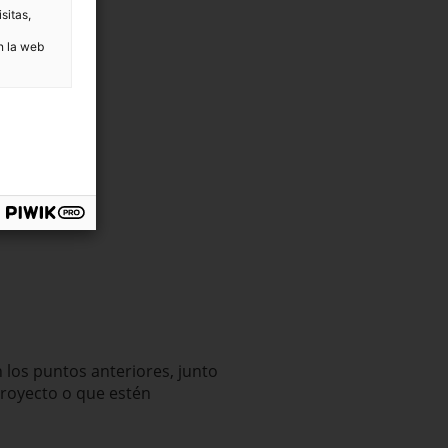
sitas,
n la web
 los puntos anteriores, junto
proyecto o que estén