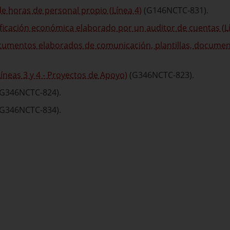
e horas de personal propio (Línea 4)
(G146NCTC-831).
ficación económica elaborado por un auditor de cuentas (L
cumentos elaborados de comunicación, plantillas, documento
íneas 3 y 4 - Proyectos de Apoyo)
(G346NCTC-823).
G346NCTC-824).
G346NCTC-834).