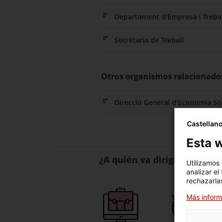
Departament d'Empresa i Trebal
Secretaria de Treball
Otros organismos relacionado
Direcció General d'Economia Soci
Castellan
Esta w
¿A quién va dirigido?
Utilizamos
analizar el
rechazarlas
Más inform