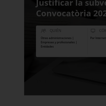
Justificar la subv
Convocatòria 20
QUIÉN
CÓ
Otras administraciones |
Por Internet
Empresas y profesionales |
Entidades