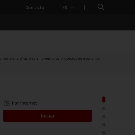
Buscador
Contacto
ES
romoción, la difusión y el fomento de proyectos de economía
para Startups
Ir a: Justifica
Por Internet
Ir a: ¿Qué es?
Iniciar
Ir a: ¿A quién 
Ir a: Plazos
Ir a: Documen