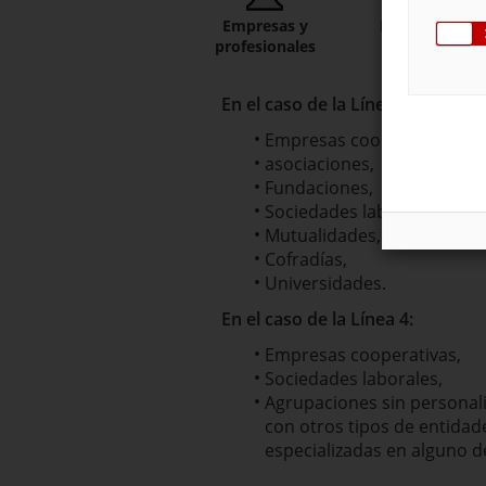
Empresas y
Entidades
profesionales
En el caso de la Línea 3:
Empresas cooperativas,
asociaciones,
Fundaciones,
Sociedades laborales,
Mutualidades,
Cofradías,
Universidades.
En el caso de la Línea 4:
Empresas cooperativas,
Sociedades laborales,
Agrupaciones sin personali
con otros tipos de entidad
especializadas en alguno de