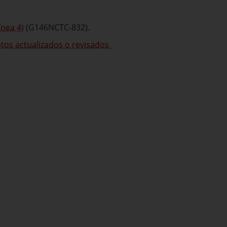
ínea 4)
(G146NCTC-832).
s actualizados o revisados ​​