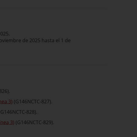
2025.
 noviembre de 2025 hasta el 1 de
26).
nea 3)
(G146NCTC-827).
(G146NCTC-828).
ínea 3)
(G146NCTC-829).