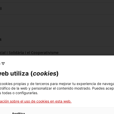
l
s
al i Solidària i el Cooperativisme
o ▽
eb utiliza (
cookies
)
 cookies propias y de terceros para mejorar tu experiencia de naveg
 tráfico de la web y personalizar el contenido mostrado. Puedes acep
 todas o configurarlas.
ación sobre el uso de cookies en esta web.
Analítica