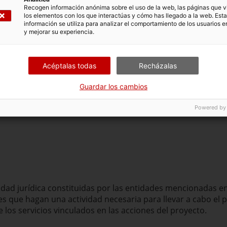
Recogen información anónima sobre el uso de la web, las páginas que vi
Otras
los elementos con los que interactúas y cómo has llegado a la web. Esta
administraciones
información se utiliza para analizar el comportamiento de los usuarios e
y mejorar su experiencia.
Acéptalas todas
Recházalas
Guardar los cambios
Powered by
dad jurídica constituidas por las entidades mencionadas en
es que hagan una actividad necesaria para llevar a cabo el 
 los servicios vinculados en las acciones del proyecto.