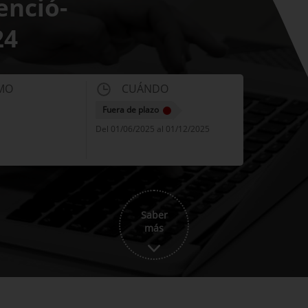
enció-
24
MO
CUÁNDO
Fuera de plazo
Del 01/06/2025 al 01/12/2025
Saber
más