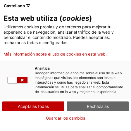
Menú
Busc
. Abrir en una nueva ventana.
Castellano ▽
Esta web utiliza (
cookies
)
ACCIÓ - Agencia para el crecimiento de las empresas
ACCIÓ - Agencia para el crecimiento de las empresas
Buscador
Utilizamos cookies propias y de terceros para mejorar tu
Inicio
Subvenciones a los agentes de apoyo a la
experiencia de navegación, analizar el tráfico de la web y
internacionalización acreditados por ACCIÓ
personalizar el contenido mostrado. Puedes aceptarlas,
rechazarlas todas o configurarlas.
Ayudas y servicios
Justificar la ayuda
Más información sobre el uso de cookies en esta web.
Países
Servicios de Internacionalización
Analítica
Sectores
Recogen información anónima sobre el uso de la web,
las páginas que visitas, los elementos con los que
Servicios de Innovación
Servicios para Startups
Por Internet
interactúas y cómo has llegado a la web. Esta
Actividades
información se utiliza para analizar el comportamiento
de los usuarios en la web y mejorar su experiencia.
. Acceder a Formulario de just
Iniciar
ACCIÓ
Acéptalas todas
Recházalas
CUÁNDO
Contacto
Guardar los cambios
En cualquier momento
Idioma:
es