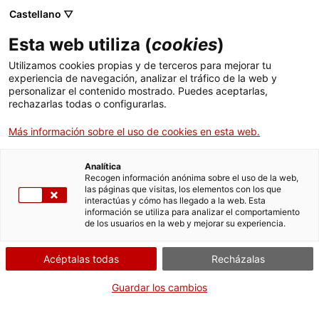
Menú
Busc
. Abrir en una nueva ventana.
Castellano ▽
Esta web utiliza (
cookies
)
ACCIÓ - Agencia para el crecimiento de las empresas
ACCIÓ - Agencia para el crecimiento de las empresas
Buscador
Utilizamos cookies propias y de terceros para mejorar tu
Inicio
Subvenciones para actuaciones de eficiencia
experiencia de navegación, analizar el tráfico de la web y
energética en pime y gran empresa del sector
personalizar el contenido mostrado. Puedes aceptarlas,
rechazarlas todas o configurarlas.
industrial
Ayudas y servicios
Más información sobre el uso de cookies en esta web.
Países
Adjuntar documentación
Servicios de Internacionalización
Analítica
Sectores
Recogen información anónima sobre el uso de la web,
las páginas que visitas, los elementos con los que
Servicios de Innovación
Servicios para Startups
interactúas y cómo has llegado a la web. Esta
Actividades
información se utiliza para analizar el comportamiento
Por Internet
de los usuarios en la web y mejorar su experiencia.
ACCIÓ
. Acceder a Adjuntar documen
Iniciar
Acéptalas todas
Recházalas
Contacto
CUÁNDO
Guardar los cambios
En plazo
Idioma:
es