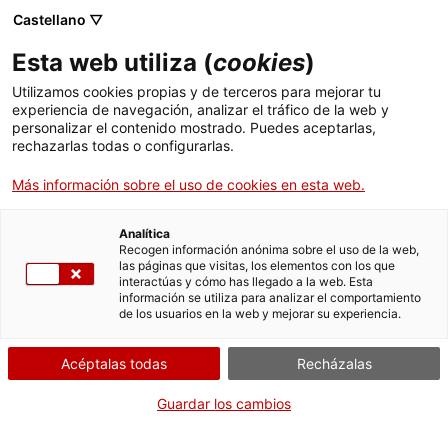
Menú
Busc
. Abrir en una nueva ventana.
Castellano ▽
Esta web utiliza (
cookies
)
ACCIÓ - Agencia para el crecimiento de las empresas
ACCIÓ - Agencia para el crecimiento de las empresas
Buscador
Utilizamos cookies propias y de terceros para mejorar tu
Inicio
Subvenciones para actividades culturales
experiencia de navegación, analizar el tráfico de la web y
relacionadas con la cultura popular y
personalizar el contenido mostrado. Puedes aceptarlas,
rechazarlas todas o configurarlas.
tradicional y con el asociacionismo (CLT027)
Ayudas y servicios
Más información sobre el uso de cookies en esta web.
Países
Justificar la subvención
Servicios de Internacionalización
Analítica
Sectores
Recogen información anónima sobre el uso de la web,
las páginas que visitas, los elementos con los que
Servicios de Innovación
Servicios para Startups
interactúas y cómo has llegado a la web. Esta
Actividades
información se utiliza para analizar el comportamiento
Por Internet
de los usuarios en la web y mejorar su experiencia.
ACCIÓ
Iniciar
Acéptalas todas
Recházalas
Contacto
CUÁNDO
Guardar los cambios
Fuera de plazo
Idioma:
es