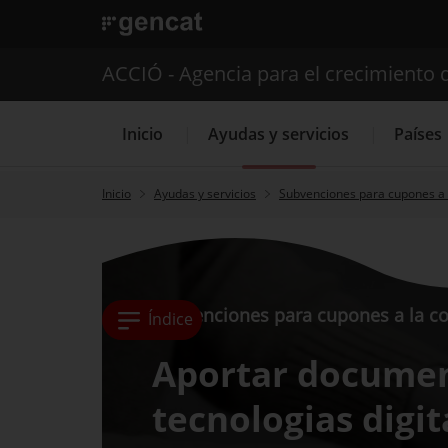
. Abrir en una nueva ventana.
ACCIÓ - Agencia para el crecimiento 
Inicio
Ayudas y servicios
Países
Inicio
Ayudas y servicios
Subvenciones para cupones a 
Servicios de 
Subvenciones para cupones a la co
Índice
Aportar docume
tecnologias digi