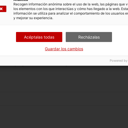
nológicas) del Digital Innovation Hub, como a paso previo
Recogen información anónima sobre el uso de la web, las páginas que vi
 implementación en forma de proyectos
los elementos con los que interactúas y cómo has llegado a la web. Esta
información se utiliza para analizar el comportamiento de los usuarios e
y mejorar su experiencia.
de asesoramiento a proveedores acreditados por ACCIÓ p
Acéptalas todas
Recházalas
ocias de un proyecto R+D+I europeo colaborativo (no ind
Guardar los cambios
 El servicio de asesoramiento puede consistir, entre otro
a crear el consorcio, capacitación, apoyo en aplicación d
Powered by
n de un proyecto de R+D+I europeo.