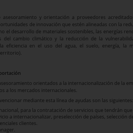
e asesoramiento y orientación a proveedores acreditad
portunidades de innovación que estén alineadas con la red
o el desarrollo de materiales sostenibles, las energías reno
s del cambio climático y la reducción de la vulnerabilid
a eficiencia en el uso del agua, el suelo, energía, la m
erritorio).
xportación
asesoramiento orientados a la internacionalización de la em
dos a los mercados internacionales.
encionar mediante esta línea de ayudas son las siguientes
cional, para la contratación de servicios que tendrán que i
cio a internacionalizar, preselección de países, selección d
enciales clientes.
anager.