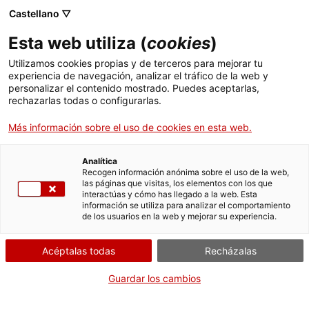
Menú
Busc
. Abrir en una nueva ventana.
Castellano ▽
Esta web utiliza (
cookies
)
ACCIÓ - Agencia para el crecimiento de las empresas
ACCIÓ - Agencia para el crecimiento de las empresas
Buscador
Utilizamos cookies propias y de terceros para mejorar tu
Inicio
Subvenciones para cupones a la competitivitad
experiencia de navegación, analizar el tráfico de la web y
empresarial 2023
personalizar el contenido mostrado. Puedes aceptarlas,
rechazarlas todas o configurarlas.
Ayudas y servicios
Solicitar la ayuda de
Más información sobre el uso de cookies en esta web.
Países
cupones de tecnologias
Servicios de Internacionalización
Analítica
digitales avanzadas
Sectores
Recogen información anónima sobre el uso de la web,
las páginas que visitas, los elementos con los que
Servicios de Innovación
Servicios para Startups
interactúas y cómo has llegado a la web. Esta
Actividades
información se utiliza para analizar el comportamiento
de los usuarios en la web y mejorar su experiencia.
ACCIÓ
Por Internet
Acéptalas todas
Recházalas
Contacto
. Acceder a Formulario de solic
Iniciar
Guardar los cambios
Idioma:
es
CUÁNDO