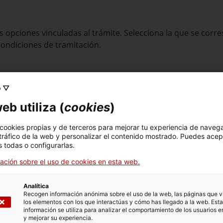
s opciones vinculadas al trámite. Selecciona la que se cor
condiciones de tramitación.
o ▽
eb utiliza (
cookies
)
 cookies propias y de terceros para mejorar tu experiencia de naveg
 tráfico de la web y personalizar el contenido mostrado. Puedes acep
 todas o configurarlas.
ación sobre el uso de cookies en esta web.
Analítica
Recogen información anónima sobre el uso de la web, las páginas que vi
los elementos con los que interactúas y cómo has llegado a la web. Esta
información se utiliza para analizar el comportamiento de los usuarios e
y mejorar su experiencia.