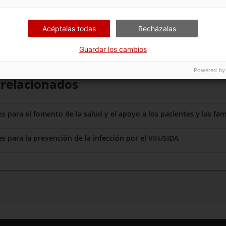
Acéptalas todas
Recházalas
Guardar los cambios
Powered by
 relacionados
 para el fomento de la salud y el apoyo a los pacientes y las fam
 para la prevención de la infección por el VIH/SIDA