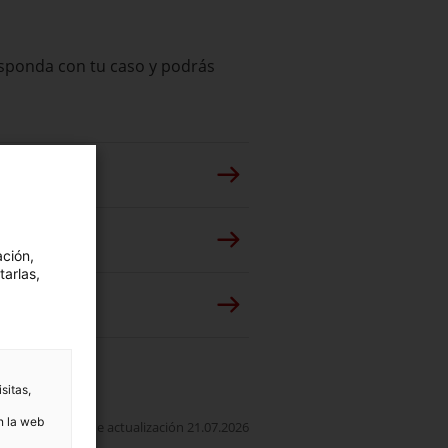
responda con tu caso y podrás
ación,
tarlas,
sitas,
n la web
Fecha de actualización 21.07.2026