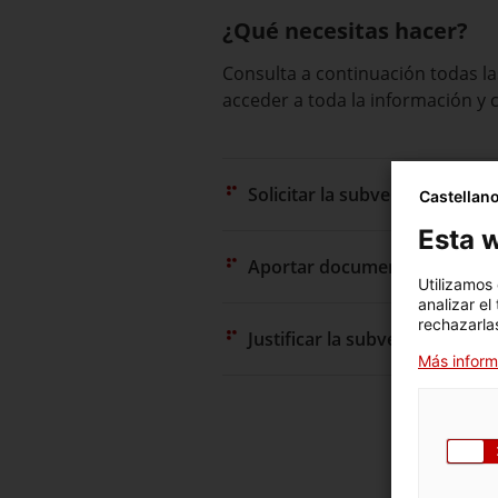
¿Qué necesitas hacer?
Consulta a continuación todas la
acceder a toda la información y 
Solicitar la subvención
Castellan
Esta w
Aportar documentación
Utilizamos
analizar el
rechazarlas
Justificar la subvención
Más inform