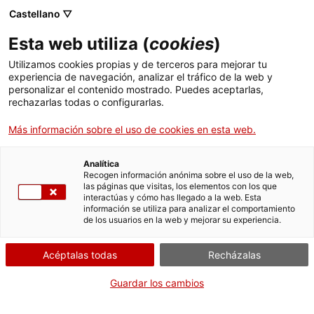
Menú
Busc
. Abrir en una nueva ventana.
Castellano ▽
Esta web utiliza (
cookies
)
ACCIÓ - Agencia para el crecimiento de las empresas
ACCIÓ - Agencia para el crecimiento de las empresas
Buscador
Utilizamos cookies propias y de terceros para mejorar tu
Inicio
Subvenciones para la producción de
experiencia de navegación, analizar el tráfico de la web y
largometrajes cinematográficos
personalizar el contenido mostrado. Puedes aceptarlas,
rechazarlas todas o configurarlas.
Ayudas y servicios
Justificar la subvención
Más información sobre el uso de cookies en esta web.
Países
Servicios de Internacionalización
Analítica
Sectores
Recogen información anónima sobre el uso de la web,
las páginas que visitas, los elementos con los que
Servicios de Innovación
Servicios para Startups
interactúas y cómo has llegado a la web. Esta
Actividades
información se utiliza para analizar el comportamiento
CUÁNDO
de los usuarios en la web y mejorar su experiencia.
En cualquier momento
ACCIÓ
Acéptalas todas
Recházalas
Contacto
QUIÉN
CÓMO
Guardar los cambios
Idioma:
es