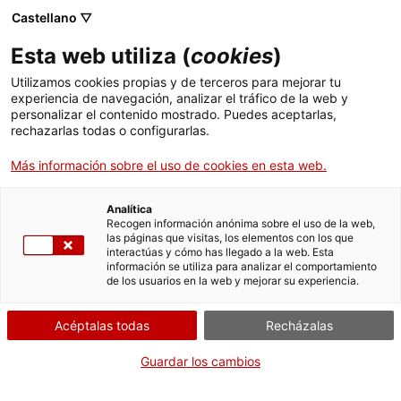
Menú
Busc
. Abrir en una nueva ventana.
Castellano ▽
Esta web utiliza (
cookies
)
ACCIÓ - Agencia para el crecimiento de las empresas
ACCIÓ - Agencia para el crecimiento de las empresas
Buscador
Utilizamos cookies propias y de terceros para mejorar tu
Inicio
Subvenciones para la organización de
experiencia de navegación, analizar el tráfico de la web y
festivales y ciclos de cultura popular y
personalizar el contenido mostrado. Puedes aceptarlas,
rechazarlas todas o configurarlas.
tradicional (CLT042)
Ayudas y servicios
Más información sobre el uso de cookies en esta web.
Países
Justificar la subvención
Servicios de Internacionalización
Analítica
Sectores
Recogen información anónima sobre el uso de la web,
las páginas que visitas, los elementos con los que
Servicios de Innovación
Servicios para Startups
interactúas y cómo has llegado a la web. Esta
Actividades
información se utiliza para analizar el comportamiento
Por Internet
de los usuarios en la web y mejorar su experiencia.
ACCIÓ
Iniciar
Acéptalas todas
Recházalas
Contacto
CUÁNDO
Guardar los cambios
Fuera de plazo
Idioma:
es