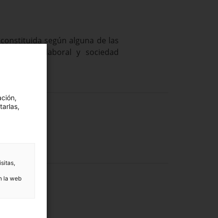
constituida según alguna de las
a, sociedad laboral y sociedad
ación,
tarlas,
sitas,
n la web