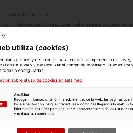
perativo en Cataluña.
la entidad que ejerza una actividad económica y que esté 
sociedad de responsabilidad limitada, sociedad anónim
o ▽
eb utiliza (
cookies
)
 cookies propias y de terceros para mejorar tu experiencia de naveg
 tráfico de la web y personalizar el contenido mostrado. Puedes acep
 todas o configurarlas.
ación sobre el uso de cookies en esta web.
uier momento.
Analítica
Recogen información anónima sobre el uso de la web, las páginas que vi
los elementos con los que interactúas y cómo has llegado a la web. Esta
información se utiliza para analizar el comportamiento de los usuarios e
y mejorar su experiencia.