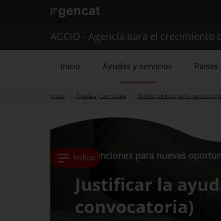
. Abrir en una nueva ventana.
ACCIÓ - Agencia para el crecimiento 
Inicio
Ayudas y servicios
Países
Inicio
Ayudas y servicios
Subvenciones para nuevas op
Servicios de 
Subvenciones para nuevas oportun
Índice
Justificar la ayud
convocatoria)