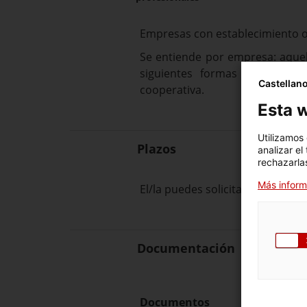
Empresas con establecimiento o
Se entiende por empresa: aquel
siguientes formas jurídicas: 
Castellan
cooperativa.
Esta w
Utilizamos
Plazos
analizar el
rechazarlas
Más inform
El/la puedes solicitar en cualq
Documentación
Documentos