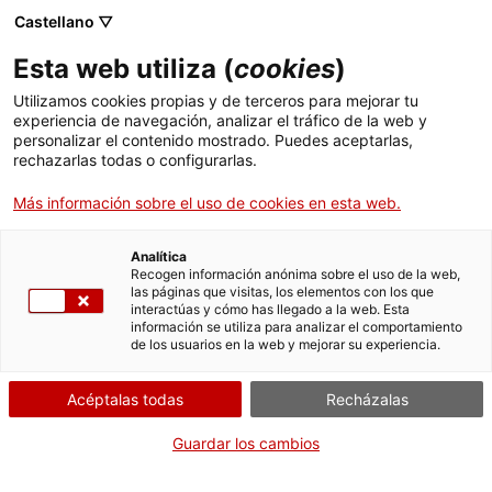
Menú
Busc
. Abrir en una nueva ventana.
Castellano ▽
Esta web utiliza (
cookies
)
ACCIÓ - Agencia para el crecimiento de las empresas
ACCIÓ - Agencia para el crecimiento de las empresas
Buscador
Utilizamos cookies propias y de terceros para mejorar tu
Inicio
Subvenciones para proyectos empresariales
experiencia de navegación, analizar el tráfico de la web y
llevados a cabo en zonas de transición nuclear
personalizar el contenido mostrado. Puedes aceptarlas,
rechazarlas todas o configurarlas.
Ayudas y servicios
Aportar documentación
Más información sobre el uso de cookies en esta web.
Países
Línia 3.2: Subvenciones
Servicios de Internacionalización
Analítica
para proyectos de
Sectores
Recogen información anónima sobre el uso de la web,
crecimiento y nuevas
las páginas que visitas, los elementos con los que
Servicios de Innovación
Servicios para Startups
interactúas y cómo has llegado a la web. Esta
Actividades
oportunidades de negocio
información se utiliza para analizar el comportamiento
de los usuarios en la web y mejorar su experiencia.
- Cambio estructural.
ACCIÓ
Acéptalas todas
Recházalas
Contacto
Guardar los cambios
Idioma:
es
Por Internet