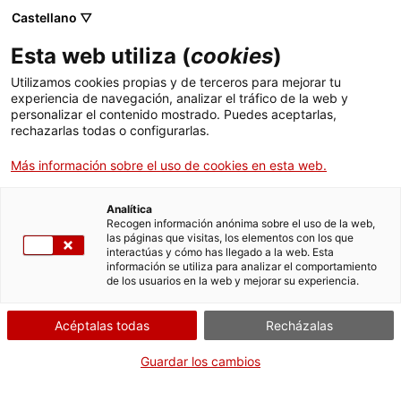
Menú
Busc
. Abrir en una nueva ventana.
Castellano ▽
Esta web utiliza (
cookies
)
ACCIÓ - Agencia para el crecimiento de las empresas
ACCIÓ - Agencia para el crecimiento de las empresas
Buscador
Utilizamos cookies propias y de terceros para mejorar tu
Inicio
Subvenciones para proyectos empresariales
experiencia de navegación, analizar el tráfico de la web y
llevados a cabo en zonas de transición nuclear
personalizar el contenido mostrado. Puedes aceptarlas,
rechazarlas todas o configurarlas.
Ayudas y servicios
Solicitar la ayuda Línia
Más información sobre el uso de cookies en esta web.
Países
3.1: Subvenciones para
Servicios de Internacionalización
Analítica
proyectos de crecimiento
Sectores
Recogen información anónima sobre el uso de la web,
y nuevas oportunidades
las páginas que visitas, los elementos con los que
Servicios de Innovación
Servicios para Startups
interactúas y cómo has llegado a la web. Esta
Actividades
de negocio - Cambio
información se utiliza para analizar el comportamiento
de los usuarios en la web y mejorar su experiencia.
estratégico.
ACCIÓ
Acéptalas todas
Recházalas
Contacto
Guardar los cambios
Idioma:
es
Por Internet