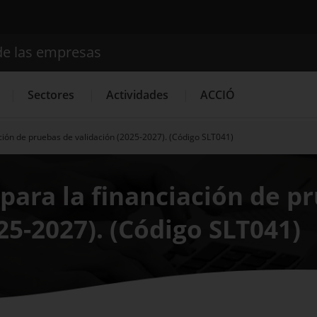
de las empresas
Buscador
Sectores
Actividades
ACCIÓ
ción de pruebas de validación (2025-2027). (Código SLT041)
Internacionalización
Servicios de Innovación
Servicios 
para la financiación de p
25-2027). (Código SLT041)