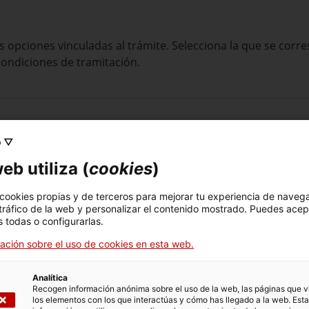
s opciones vinculadas al trámite. Selecciona la que se cor
condiciones de tramitación.
o ▽
eb utiliza (
cookies
)
 cookies propias y de terceros para mejorar tu experiencia de naveg
 tráfico de la web y personalizar el contenido mostrado. Puedes acep
 todas o configurarlas.
ación sobre el uso de cookies en esta web.
Analítica
Recogen información anónima sobre el uso de la web, las páginas que vi
los elementos con los que interactúas y cómo has llegado a la web. Esta