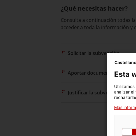
¿Qué necesitas hacer?
Consulta a continuación todas la
acceder a toda la información y 
Solicitar la subvención
Castellan
Aportar documentación
Esta w
Utilizamos
analizar el
Justificar la subvención
rechazarlas
Más inform