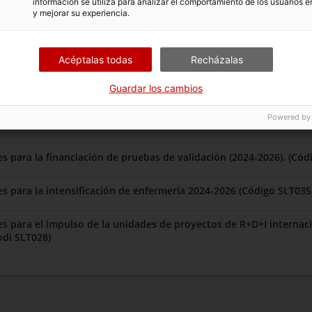
información se utiliza para analizar el comportamiento de los usuarios e
y mejorar su experiencia.
Acéptalas todas
Recházalas
Guardar los cambios
 relacionados
Powered by
 para la financiación de pruebas de validación (2024-2026). (Cód
Subvenciones para la intensificación de enfermería 2024-2026 (Código SLT0
s para el impulso de la unidades de proyectos de R+D+I internac
odi SLT028)