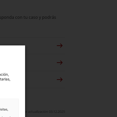
responda con tu caso y podrás
ación,
tarlas,
sitas,
Fecha de actualización 03.12.2025