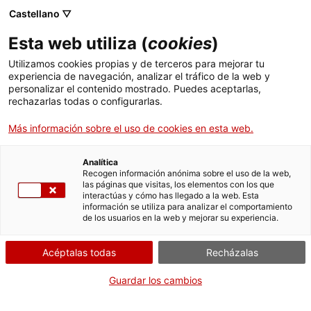
Menú
Busc
. Abrir en una nueva ventana.
Castellano ▽
Esta web utiliza (
cookies
)
ACCIÓ - Agencia para el crecimiento de las empresas
ACCIÓ - Agencia para el crecimiento de las empresas
Buscador
Utilizamos cookies propias y de terceros para mejorar tu
Inicio
Subvenciones para impulsar y crear Áreas de
experiencia de navegación, analizar el tráfico de la web y
Promoción Económica Urbana en los Polígonos
personalizar el contenido mostrado. Puedes aceptarlas,
rechazarlas todas o configurarlas.
de Actividad Económica
Ayudas y servicios
Más información sobre el uso de cookies en esta web.
Países
Aportar documentación
2023
Servicios de Internacionalización
Analítica
Sectores
Recogen información anónima sobre el uso de la web,
las páginas que visitas, los elementos con los que
Servicios de Innovación
Servicios para Startups
interactúas y cómo has llegado a la web. Esta
Actividades
información se utiliza para analizar el comportamiento
de los usuarios en la web y mejorar su experiencia.
Por Internet
ACCIÓ
Acéptalas todas
Recházalas
Iniciar
Contacto
Guardar los cambios
CUÁNDO
Idioma:
es