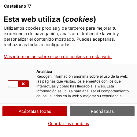
Menú
Busc
. Abrir en una nueva ventana.
Castellano ▽
Esta web utiliza (
cookies
)
ACCIÓ - Agencia para el crecimiento de las empresas
ACCIÓ - Agencia para el crecimiento de las empresas
Buscador
Utilizamos cookies propias y de terceros para mejorar tu
Inicio
Subvenciones para la asistencia a la Feria
experiencia de navegación, analizar el tráfico de la web y
Internacional del Libro de Guadalajara
personalizar el contenido mostrado. Puedes aceptarlas,
rechazarlas todas o configurarlas.
Ayudas y servicios
Solicitar la subvención
Más información sobre el uso de cookies en esta web.
Países
Servicios de Internacionalización
Analítica
Sectores
Recogen información anónima sobre el uso de la web,
las páginas que visitas, los elementos con los que
Servicios de Innovación
Servicios para Startups
Por Internet
interactúas y cómo has llegado a la web. Esta
Actividades
información se utiliza para analizar el comportamiento
de los usuarios en la web y mejorar su experiencia.
. Acceder a Solicitar
Iniciar
ACCIÓ
Acéptalas todas
Recházalas
CUÁNDO
Contacto
Guardar los cambios
Fuera de plazo
Idioma:
es
Del 21/03/2025 al 15/04/2025