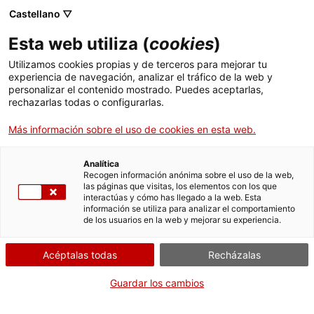
Menú
Busc
. Abrir en una nueva ventana.
Castellano ▽
Esta web utiliza (
cookies
)
ACCIÓ - Agencia para el crecimiento de las empresas
ACCIÓ - Agencia para el crecimiento de las empresas
Buscador
Utilizamos cookies propias y de terceros para mejorar tu
Inicio
Subvenciones del Programa de segundas
experiencia de navegación, analizar el tráfico de la web y
oportunidades
personalizar el contenido mostrado. Puedes aceptarlas,
rechazarlas todas o configurarlas.
Ayudas y servicios
Aportar documentación
Más información sobre el uso de cookies en esta web.
Países
2023-2024
Servicios de Internacionalización
Analítica
Sectores
Recogen información anónima sobre el uso de la web,
las páginas que visitas, los elementos con los que
Servicios de Innovación
Servicios para Startups
interactúas y cómo has llegado a la web. Esta
Actividades
información se utiliza para analizar el comportamiento
Por Internet
de los usuarios en la web y mejorar su experiencia.
ACCIÓ
. Acceder a Acceder al formula
Iniciar
Acéptalas todas
Recházalas
Contacto
Guardar los cambios
CUÁNDO
Idioma:
es
En cualquier momento