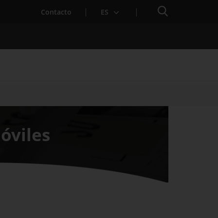
Buscador
Contacto
ES
para Startups
óviles