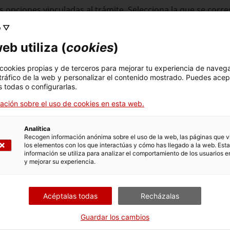
s opciones vinculadas al trámite. Selecciona la que se cor
condiciones de tramitación.
o ▽
eb utiliza (
cookies
)
r
 cookies propias y de terceros para mejorar tu experiencia de naveg
 tráfico de la web y personalizar el contenido mostrado. Puedes acep
 todas o configurarlas.
vidad de un taller (ramas o especialidades )
ación sobre el uso de cookies en esta web.
Analítica
Recogen información anónima sobre el uso de la web, las páginas que vi
los elementos con los que interactúas y cómo has llegado a la web. Esta
información se utiliza para analizar el comportamiento de los usuarios e
y mejorar su experiencia.
ivos de la persona titular del taller
Acéptalas todas
Recházalas
scripción en RASIC
Guardar los cambios