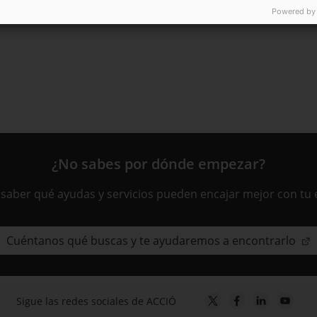
s de una empresa
Powered by
¿No sabes por dónde empezar?
 saber qué ayudas y servicios pueden encajar mejor con tu
Cuéntanos qué buscas y te ayudaremos a encontrarlo
Sigue las redes sociales de ACCIÓ