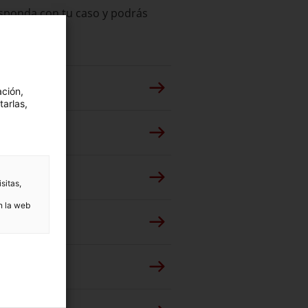
responda con tu caso y podrás
ación,
tarlas,
sitas,
n la web