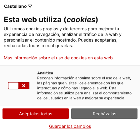
Menú
Busc
. Abrir en una nueva ventana.
Castellano ▽
Esta web utiliza (
cookies
)
ACCIÓ - Agencia para el crecimiento de las empresas
ACCIÓ - Agencia para el crecimiento de las empresas
Buscador
Utilizamos cookies propias y de terceros para mejorar tu
Inicio
Ayudass para las personas trebajadoras
experiencia de navegación, analizar el tráfico de la web y
autónomas para hacer frentea la COVID-19
personalizar el contenido mostrado. Puedes aceptarlas,
rechazarlas todas o configurarlas.
(Convocatoria abril 2020)
Ayudas y servicios
Más información sobre el uso de cookies en esta web.
Países
Justificar la ayuda
Servicios de Internacionalización
Analítica
Sectores
Recogen información anónima sobre el uso de la web,
las páginas que visitas, los elementos con los que
Servicios de Innovación
Servicios para Startups
interactúas y cómo has llegado a la web. Esta
Actividades
información se utiliza para analizar el comportamiento
Por Internet
de los usuarios en la web y mejorar su experiencia.
ACCIÓ
Iniciar
Acéptalas todas
Recházalas
Contacto
CUÁNDO
Guardar los cambios
En cualquier momento
Idioma:
es