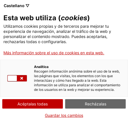
Menú
Busc
. Abrir en una nueva ventana.
Castellano ▽
Esta web utiliza (
cookies
)
ACCIÓ - Agencia para el crecimiento de las empresas
ACCIÓ - Agencia para el crecimiento de las empresas
Buscador
Utilizamos cookies propias y de terceros para mejorar tu
Inicio
Preinscripción al grado básico de formación
experiencia de navegación, analizar el tráfico de la web y
profesional
personalizar el contenido mostrado. Puedes aceptarlas,
rechazarlas todas o configurarlas.
Ayudas y servicios
Solicitar la preinscripción
Más información sobre el uso de cookies en esta web.
Países
a centros de Cataluña
Servicios de Internacionalización
Analítica
(excepto en la ciudad de
Sectores
Recogen información anónima sobre el uso de la web,
Barcelona)
las páginas que visitas, los elementos con los que
Servicios de Innovación
Servicios para Startups
interactúas y cómo has llegado a la web. Esta
Actividades
información se utiliza para analizar el comportamiento
de los usuarios en la web y mejorar su experiencia.
ACCIÓ
Acéptalas todas
Recházalas
Por Internet
Contacto
Guardar los cambios
. Acceder a Solicitar
Iniciar
Idioma:
es