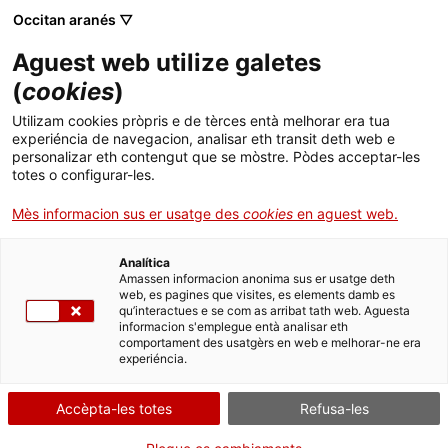
Menú
Cerc
. Obre en una nova finestra.
Occitan aranés ▽
Aguest web utilize galetes
ACCIÓ - Agéncia entath creishement dera enterpresa
ACCIÓ - Agéncia entath creishement dera enterpresa
Cercador
(
cookies
)
ACCIÓ
Utilizam cookies pròpris e de tèrces entà melhorar era tua
experiéncia de navegacion, analisar eth transit deth web e
. Obre en una nova finestra.
Contacte
personalizar eth contengut que se mòstre. Pòdes acceptar-les
totes o configurar-les.
Idiòma:
oc
Mès informacion sus er usatge des
cookies
en aguest web.
Analítica
Amassen informacion anonima sus er usatge deth
Contacte
web, es pagines que visites, es elements damb es
qu’interactues e se com as arribat tath web. Aguesta
informacion s'emplegue entà analisar eth
comportament des usatgèrs en web e melhorar-ne era
Vols contactar amb nosaltres?
experiéncia.
Accèpta-les totes
Refusa-les
Centraleta:
934 767 200
.
Seu central i
delegacions d'ACCIÓ a Catalunya
.