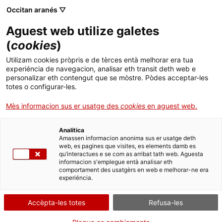
Menú
Cerc
. Obre en una nova finestra.
Occitan aranés ▽
Aguest web utilize galetes
ACCIÓ - Agéncia entath creishement dera enterpresa
ACCIÓ - Agéncia entath creishement dera enterpresa
(
cookies
)
Cercador
ACCIÓ
El termini màxim de presentació de candidatures davant la ISU és
Utilizam cookies pròpris e de tèrces entà melhorar era tua
el 15 de març de 2023
experiéncia de navegacion, analisar eth transit deth web e
. Obre en una nova finestra.
Contacte
personalizar eth contengut que se mòstre. Pòdes acceptar-les
31.01.2023
19:00
totes o configurar-les.
Idiòma:
oc
Mès informacion sus er usatge des
cookies
en aguest web.
Analítica
Amassen informacion anonima sus er usatge deth
web, es pagines que visites, es elements damb es
qu’interactues e se com as arribat tath web. Aguesta
informacion s'emplegue entà analisar eth
comportament des usatgèrs en web e melhorar-ne era
experiéncia.
Accèpta-les totes
Refusa-les