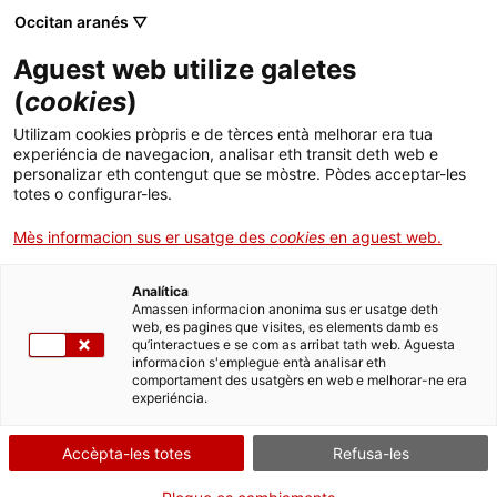
Menú
Cerc
. Obre en una nova finestra.
Occitan aranés ▽
Aguest web utilize galetes
ACCIÓ - Agéncia entath creishement dera enterpresa
ACCIÓ - Agéncia entath creishement dera enterpresa
(
cookies
)
Cercador
ACCIÓ
L'Alt Camp és una comarca de 45.874 habitants, dels quals 24.553
Utilizam cookies pròpris e de tèrces entà melhorar era tua
viuen a la ciutat de Valls. El teixit industrial està molt diversificat i
experiéncia de navegacion, analisar eth transit deth web e
hi predomina la petita i mitjana empresa, malgrat que té
. Obre en una nova finestra.
Contacte
personalizar eth contengut que se mòstre. Pòdes acceptar-les
empreses importants i un gran ecosistema emprenedor. On cal
totes o configurar-les.
dirigir-se si una persona vol emprendre?
Idiòma:
oc
Mès informacion sus er usatge des
cookies
en aguest web.
01.04.2025
10:47
Analítica
Amassen informacion anonima sus er usatge deth
web, es pagines que visites, es elements damb es
qu’interactues e se com as arribat tath web. Aguesta
informacion s'emplegue entà analisar eth
comportament des usatgèrs en web e melhorar-ne era
experiéncia.
Accèpta-les totes
Refusa-les