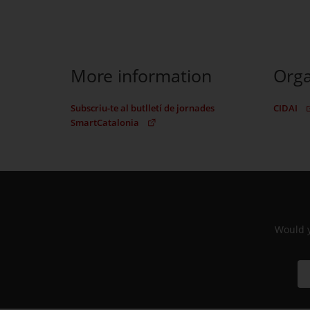
More information
Orga
Subscriu-te al butlletí de jornades
CIDAI
SmartCatalonia
(Opens in new window)
This link will open in a new tab: Subscriu-te al bu
Would y