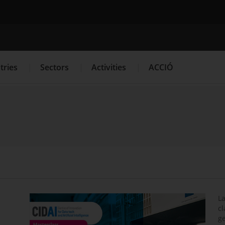
Search engine
tries
Sectors
Activities
ACCIÓ
s
Innovation Services
Press Room and Communication
La
cl
ge