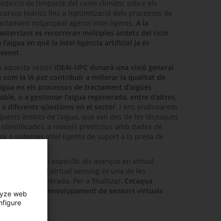
edicció de l’impacte del canvi climàtic sobre els
cursos hídrics fins a l’optimització dels processos de
actament mitjançant agents intel·ligents.
A la
sterclass es recorreran múltiples àmbits del cicle
 l’aigua en què la intel·ligència artificial ja és
resent
.
n aquesta sessió
IDEAI-UPC
donarà una visió general
 com la IA pot contribuir a millorar la qualitat de
aigua en els processos de tractament d’aigües
ble, o a gestionar l’aigua regenerada, entre d’altres,
 a diferents qüestions en el sector
. I ens endinsarem
quests àmbits de l’aigua, que van des de les tècniques
s identificades, a models predictius amb dades de
 o sistemes intel·ligents de suport a la presa de
edicarà un espai específic als avanços en virtual
ic continuat, el virtual sensing és una de les
e l’aigua regenerada. Per a finalitzar,
Cetaqua
sos d’èxit en desenvolupament de sensors virtuals
lyze web
nfigure