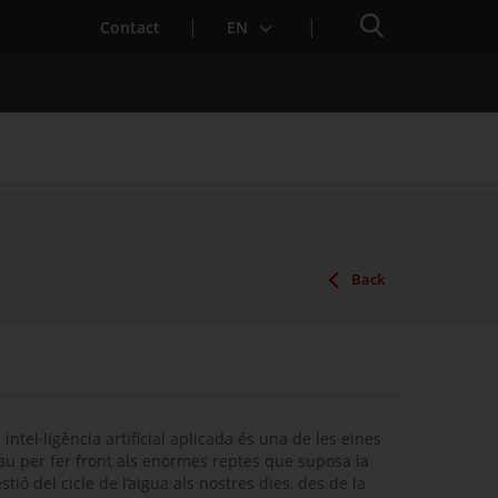
Search engine
Contact
EN
Services for Startups
Back
 intel·ligència artificial aplicada és una de les eines
au per fer front als enormes reptes que suposa la
stió del cicle de l’aigua als nostres dies, des de la