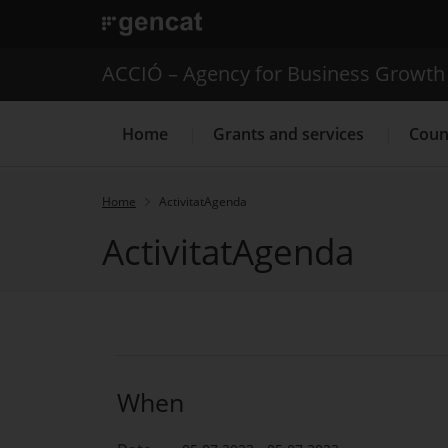
. Open in a new window.
ACCIÓ – Agency for Business Growth
Home
Grants and services
Coun
Home
ActivitatAgenda
ActivitatAgenda
Internationalization Service
When