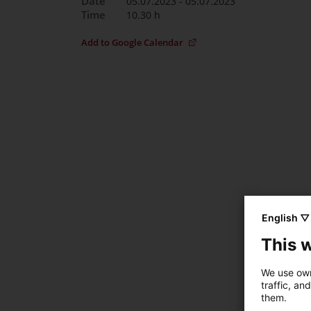
Date
05.07.2023 - 05.07.2023
Time
10.30 h
Add to Google Calendar
English ▽
This 
We use own
traffic, an
them.