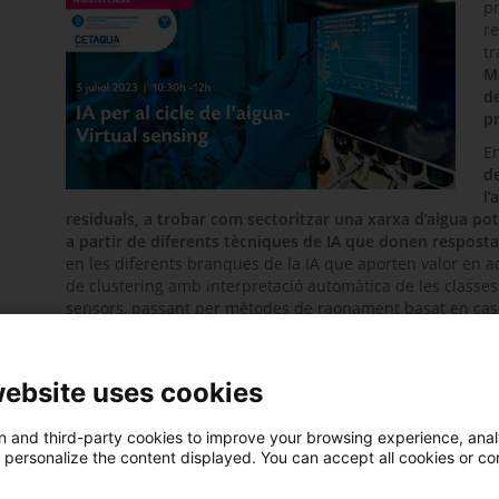
pr
re
tr
Ma
de
p
E
de
l’
residuals, a trobar com sectoritzar una xarxa d’aigua pota
a partir de diferents tècniques de IA que donen resposta
en les diferents branques de la IA que aporten valor en a
de clustering amb interpretació automàtica de les classe
sensors, passant per mètodes de raonament basat en casos
decisions, entre d’altres.
Un cop caracteritzat el context de la IA per a l’aigua, es d
sensing o sensorització virtual. En un context d’estrès hídr
website uses cookies
aplicacions de la IA amb més potencial per accelerar l’ús d
presentarà l’experiència adquirida a l’àmbit i alguns ca
 and third-party cookies to improve your browsing experience, ana
amb IA
.
d personalize the content displayed. You can accept all cookies or co
PONENTS: