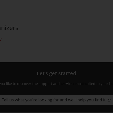
nizers
tlletí de jornades SmartCatalonia
Let’s get started
ou like to discover the support and services most suited to your b
Tell us what you're looking for and we'll help you find it