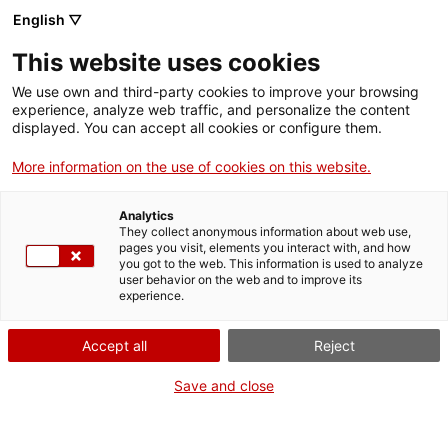
Menu
Sear
. Open in a new window.
English ▽
This website uses cookies
ACCIÓ – Agency for Business Growth
ACCIÓ – Agency for Business Growth
Search engine
We use own and third-party cookies to improve your browsing
Home
experience, analyze web traffic, and personalize the content
Llistat d'ajuts
displayed. You can accept all cookies or configure them.
Grants and services
More information on the use of cookies on this website.
Atenció:
Les propostes de resolució provisionals i les
Countries
resolucions definitives es publiquen al
tauler d’anuncis
Analytics
e-Tauler
. Un cop dins del tauler cal
seleccionar 'ACCIÓ -
Internationalization Services
Innovation Services
They collect anonymous information about web use,
Sectors
Agència per a la Competitivitat de l'Empresa' com a
pages you visit, elements you interact with, and how
organisme publicador
.
you got to the web. This information is used to analyze
Press Room and Communication
Services for Startups
user behavior on the web and to improve its
Activities
experience.
Internacionalització
ACCIÓ
Innovació
Accept all
Reject
Estratègia
Contact
Save and close
Inversió estrangera
Language:
en