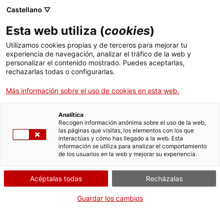
Menú
Busc
. Abrir en una nueva ventana.
Castellano ▽
Esta web utiliza (
cookies
)
ACCIÓ - Agencia para el crecimiento de las empresas
ACCIÓ - Agencia para el crecimiento de las empresas
Buscador
Utilizamos cookies propias y de terceros para mejorar tu
Inicio
La protecció dels drets digitals de la ciutadania, la desinformació i
experiencia de navegación, analizar el tráfico de la web y
la privacitat de dades; les habilitats digitals i el paper clau de
personalizar el contenido mostrado. Puedes aceptarlas,
l’educació per formar joves i potenciar l’augment de perfils
rechazarlas todas o configurarlas.
Ayudas y servicios
femenins en les disciplines STEAM; o l’exploració de les noves
eines i mitjans digitals en l’àmbit de la cultura i l’entreteniment
Más información sobre el uso de cookies en esta web.
Países
són les temàtiques d’aquesta edició
Servicios de Internacionalización
Analítica
25.04.2022
17:35
Sectores
Recogen información anónima sobre el uso de la web,
las páginas que visitas, los elementos con los que
Servicios de Innovación
Servicios para Startups
interactúas y cómo has llegado a la web. Esta
Actividades
información se utiliza para analizar el comportamiento
de los usuarios en la web y mejorar su experiencia.
ACCIÓ
Acéptalas todas
Recházalas
Contacto
Guardar los cambios
Idioma:
es