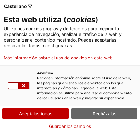
Menú
Busc
. Abrir en una nueva ventana.
Castellano ▽
Esta web utiliza (
cookies
)
ACCIÓ - Agencia para el crecimiento de las empresas
ACCIÓ - Agencia para el crecimiento de las empresas
Buscador
Utilizamos cookies propias y de terceros para mejorar tu
Inicio
experiencia de navegación, analizar el tráfico de la web y
personalizar el contenido mostrado. Puedes aceptarlas,
rechazarlas todas o configurarlas.
Ayudas y servicios
Más información sobre el uso de cookies en esta web.
Países
Servicios de Internacionalización
Analítica
Sectores
Recogen información anónima sobre el uso de la web,
las páginas que visitas, los elementos con los que
Servicios de Innovación
Servicios para Startups
interactúas y cómo has llegado a la web. Esta
Actividades
Accesibilidad
información se utiliza para analizar el comportamiento
de los usuarios en la web y mejorar su experiencia.
ACCIÓ
Declaración de accesibilidad de la
Acéptalas todas
Recházalas
Contacto
web accio.gencat.cat
Guardar los cambios
Idioma:
es