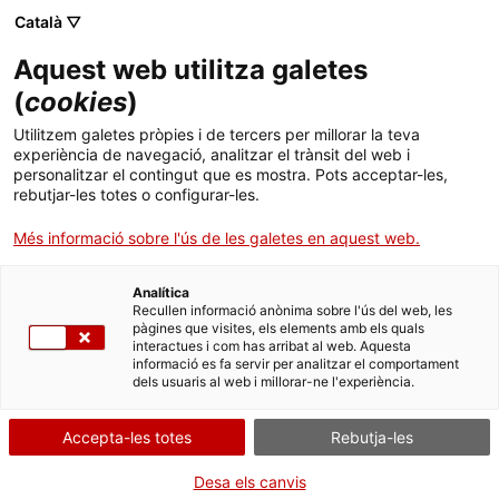
Menú
Cerc
. Obre en una nova finestra.
Català ▽
Aquest web utilitza galetes
ACCIÓ - Agència per al creixement de les empreses
ACCIÓ - Agència per al creixement de les empreses
Cercador
(
cookies
)
Inici
Utilitzem galetes pròpies i de tercers per millorar la teva
experiència de navegació, analitzar el trànsit del web i
Ajuts i serveis
personalitzar el contingut que es mostra. Pots acceptar-les,
rebutjar-les totes o configurar-les.
Països
Més informació sobre l'ús de les galetes en aquest web.
Serveis d'internacionalització
Serveis d'innovació
Sectors
Analítica
Convocatòries d'ajuts obertes
Últimes notícies
Recullen informació anònima sobre l'ús del web, les
Activitats
pàgines que visites, els elements amb els quals
interactues i com has arribat al web. Aquesta
Properes activitats
informació es fa servir per analitzar el comportament
ACCIÓ
dels usuaris al web i millorar-ne l'experiència.
Tens problemes d'operativa i logística a
. Obre en una nova finestra.
Contacte
l'Orient Mitjà?
Accepta-les totes
Rebutja-les
ACCIÓ respon en menys de 48 hores els dubtes i
Idioma:
ca
Desa els canvis