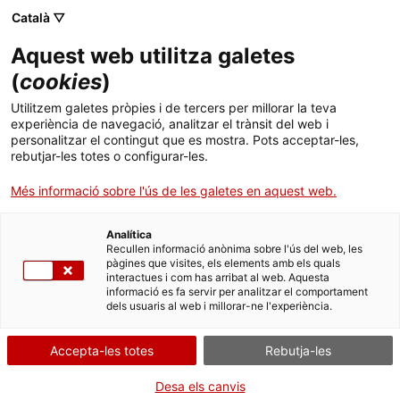
Menú
Cerc
. Obre en una nova finestra.
Català ▽
Aquest web utilitza galetes
ACCIÓ - Agència per al creixement de les empreses
ACCIÓ - Agència per al creixement de les empreses
Cercador
(
cookies
)
Inici
Fer negocis al Senegal
Utilitzem galetes pròpies i de tercers per millorar la teva
experiència de navegació, analitzar el trànsit del web i
Ajuts i serveis
personalitzar el contingut que es mostra. Pots acceptar-les,
La inversió africana aposta pel
rebutjar-les totes o configurar-les.
Països
Senegal
Més informació sobre l'ús de les galetes en aquest web.
Serveis d'internacionalització
Serveis d'innovació
Sectors
Senegal és la porta d'entrada més ràpida a l'Àfrica de l'Oest. En els
Analítica
Convocatòries d'ajuts obertes
Últimes notícies
Recullen informació anònima sobre l'ús del web, les
últims anys, el país francòfon ha viscut un creixement en la
Activitats
pàgines que visites, els elements amb els quals
inversió estrangera afavorit per l'estabilitat política i pel bon clima
interactues i com has arribat al web. Aquesta
Properes activitats
de negocis. Té en marxa un ambiciós pla de creixement que
informació es fa servir per analitzar el comportament
ACCIÓ
engloba 137 projectes en sectors prioritaris.
dels usuaris al web i millorar-ne l'experiència.
. Obre en una nova finestra.
Contacte
Accepta-les totes
Rebutja-les
ca
Desa els canvis