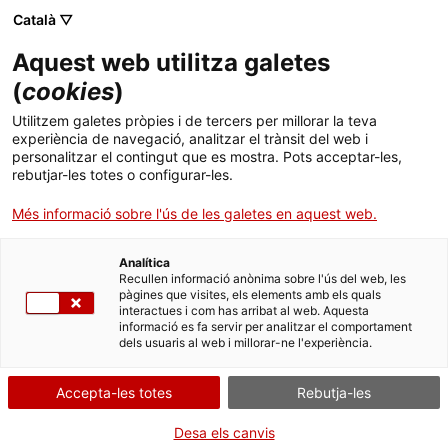
Menú
Cerc
. Obre en una nova finestra.
Català ▽
Aquest web utilitza galetes
ACCIÓ - Agència per al creixement de les empreses
ACCIÓ - Agència per al creixement de les empreses
Cercador
(
cookies
)
Inici
Utilitzem galetes pròpies i de tercers per millorar la teva
experiència de navegació, analitzar el trànsit del web i
Ajuts i serveis
personalitzar el contingut que es mostra. Pots acceptar-les,
rebutjar-les totes o configurar-les.
Països
Més informació sobre l'ús de les galetes en aquest web.
Serveis d'internacionalització
Serveis d'innovació
Sectors
Analítica
Convocatòries d'ajuts obertes
Últimes notícies
Recullen informació anònima sobre l'ús del web, les
Activitats
Recomanador de finançament alternatiu
pàgines que visites, els elements amb els quals
interactues i com has arribat al web. Aquesta
Properes activitats
informació es fa servir per analitzar el comportament
ACCIÓ
dels usuaris al web i millorar-ne l'experiència.
El finançament empresarial alternatiu és una sòlida realitat, amb
multitud d’opcions i d’especialitzacions. Són tantes, que trobar
. Obre en una nova finestra.
Contacte
l’opció més adient a les teves necessitats és la primera de les
Accepta-les totes
Rebutja-les
decisions importants a prendre. El
Recomanador de
Finançament Alternatiu
t’ajudarà a aconseguir-ho. Digues-li, en
ca
Desa els canvis
només 5 clics, quines són les teves necessitats, i et suggerirà les