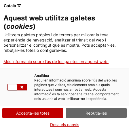
Menú
Cerc
. Obre en una nova finestra.
Català ▽
Aquest web utilitza galetes
ACCIÓ - Agència per al creixement de les empreses
ACCIÓ - Agència per al creixement de les empreses
Cercador
(
cookies
)
Inici
Utilitzem galetes pròpies i de tercers per millorar la teva
experiència de navegació, analitzar el trànsit del web i
Ajuts i serveis
personalitzar el contingut que es mostra. Pots acceptar-les,
rebutjar-les totes o configurar-les.
Països
Més informació sobre l'ús de les galetes en aquest web.
Serveis d'internacionalització
Serveis d'innovació
Sectors
Analítica
Convocatòries d'ajuts obertes
Últimes notícies
Recullen informació anònima sobre l'ús del web, les
Activitats
Ajuts a la innovació tecnològica
pàgines que visites, els elements amb els quals
interactues i com has arribat al web. Aquesta
Properes activitats
informació es fa servir per analitzar el comportament
ACCIÓ
dels usuaris al web i millorar-ne l'experiència.
Noves tecnologies per una
. Obre en una nova finestra.
Contacte
empresa més competitiva i
Accepta-les totes
Rebutja-les
eficient
Idioma:
ca
Desa els canvis