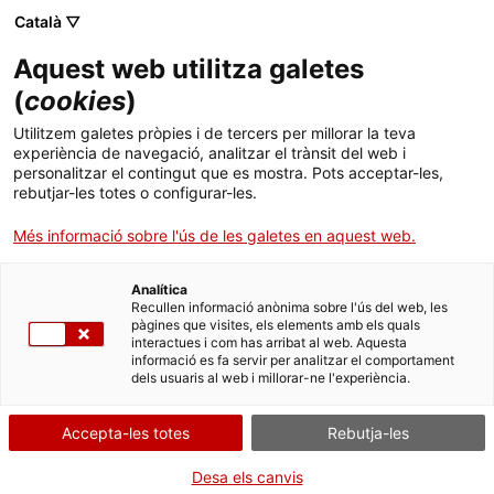
Menú
Cerc
. Obre en una nova finestra.
Català ▽
Aquest web utilitza galetes
ACCIÓ - Agència per al creixement de les empreses
ACCIÓ - Agència per al creixement de les empreses
Cercador
(
cookies
)
Inici
Fer negocis a Panamà
Utilitzem galetes pròpies i de tercers per millorar la teva
experiència de navegació, analitzar el trànsit del web i
Ajuts i serveis
personalitzar el contingut que es mostra. Pots acceptar-les,
El
hub
logístic, financer i de
rebutjar-les totes o configurar-les.
Països
serveis de l'Amèrica Llatina
Més informació sobre l'ús de les galetes en aquest web.
Serveis d'internacionalització
Serveis d'innovació
Sectors
L'ampliació del Canal de Panamà fa del país la porta d'accés
Analítica
Convocatòries d'ajuts obertes
Últimes notícies
Recullen informació anònima sobre l'ús del web, les
empresarial a Amèrica Central. Una economia oberta, amb
Activitats
pàgines que visites, els elements amb els quals
estabilitat monetària (i basada en el dòlar) i un sistema bancari
interactues i com has arribat al web. Aquesta
Properes activitats
sòlid juguen a favor d'aquesta nació amb ubicació geoestratègica.
informació es fa servir per analitzar el comportament
ACCIÓ
dels usuaris al web i millorar-ne l'experiència.
. Obre en una nova finestra.
Contacte
Accepta-les totes
Rebutja-les
ca
Desa els canvis