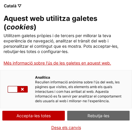
Menú
Cerc
. Obre en una nova finestra.
Català ▽
Aquest web utilitza galetes
ACCIÓ - Agència per al creixement de les empreses
ACCIÓ - Agència per al creixement de les empreses
Cercador
(
cookies
)
Inici
Utilitzem galetes pròpies i de tercers per millorar la teva
experiència de navegació, analitzar el trànsit del web i
Ajuts i serveis
personalitzar el contingut que es mostra. Pots acceptar-les,
rebutjar-les totes o configurar-les.
Països
Més informació sobre l'ús de les galetes en aquest web.
Serveis d'internacionalització
Serveis d'innovació
Sectors
Analítica
Convocatòries d'ajuts obertes
Últimes notícies
Recullen informació anònima sobre l'ús del web, les
Activitats
Oficina Exterior de Catalunya a Nairobi
pàgines que visites, els elements amb els quals
interactues i com has arribat al web. Aquesta
Properes activitats
informació es fa servir per analitzar el comportament
ACCIÓ
dels usuaris al web i millorar-ne l'experiència.
Vols fer negoci a l'Àfrica
oriental?
. Obre en una nova finestra.
Contacte
Accepta-les totes
Rebutja-les
Vols que la teva empresa aprofiti les noves oportunitats que
Idioma:
ca
sorgeixen als països de l'Àfrica oriental? Des de l'
Oficina Exterior
Desa els canvis