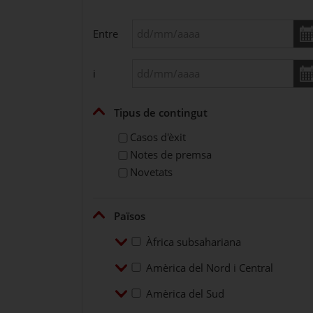
Entre
i
Plegar
Tipus de contingut
Casos d'èxit
Notes de premsa
Novetats
Plegar
Països
Desplegar
Àfrica subsahariana
Àfrica subsahariana
Desplegar
Amèrica del Nord i Central
Amèrica del Nord i Central
Desplegar
Amèrica del Sud
Amèrica del Sud