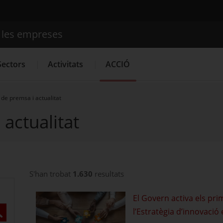
e les empreses
Cercador
Sectors
Activitats
ACCIÓ
de premsa i actualitat
actualitat
Serveis d'innovació
Convocatòries d'ajuts obertes
Últim
S'han trobat
1.630
resultats
El Govern activa els pri
l’Estratègia d’innovaci
ercar