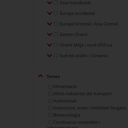
Desplegar
Asia meridional
Asia meridional
Desplegar
Europa occidental
Europa occidental
Desplegar
Europa Oriental i Àsia Central
Europa Oriental i Àsia Central
Desplegar
Extrem Orient
Extrem Orient
Desplegar
Orient Mitjà i nord d'Àfrica
Orient Mitjà i nord d'Àfrica
Desplegar
Sud-est asiàtic i Oceania
Sud-est asiàtic i Oceania
Plegar
Temes
Alimentació
Altres indústries del transport
Audiovisual
Automoció, moto i mobilitat lleugera
Biotecnologia
Construcció sostenible i
infraestructures