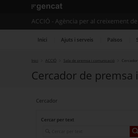
. Obre en una nova finestra.
ACCIÓ - Agència per al creixement d
Inici
Ajuts i serveis
Països
Inici
ACCIÓ
Sala de premsa i comunicació
Cercador 
Cercador de premsa i 
Serveis d'internacionalització
Cercador
Cercar per text
C