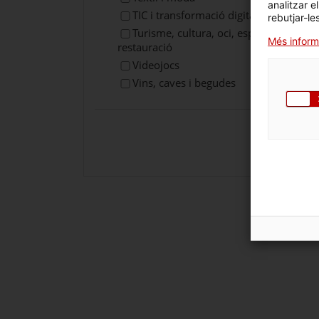
analitzar e
TIC i transformació digital
rebutjar-le
Turisme, cultura, oci, esports i
Més inform
restauració
Videojocs
Vins, caves i begudes
Cerca