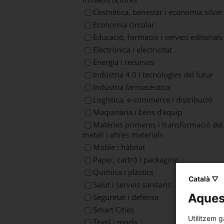
Cosmètica, benestar i economia silver
Economia circular
Educació, formació i serveis editorials
Electrònica i electricitat
Energia i recursos
Indústria 4.0 i tecnologies del futur
Indústria farmacèutica
Logística, e-commerce i distribució
Maquinària i béns d'equip
Matèries primeres i transformació del
metall i altres materials
Moble i hàbitat
Paper, cartró i packaging
Química i plàstics
Català ▽
Salut i serveis sanitaris
Aquest
Seguretat i defensa
Smart Cities
Utilitzem g
Tèxtil i moda