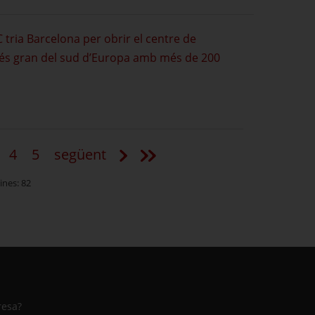
tria Barcelona per obrir el centre de
és gran del sud d’Europa amb més de 200
4
5
següent
pàgina
 la pàgina
s a la pàgina
Vés a la pàgina
Vés a la pàgina
Vés a la pàgina
Vés a l'última pàgina
ines: 82
resa?