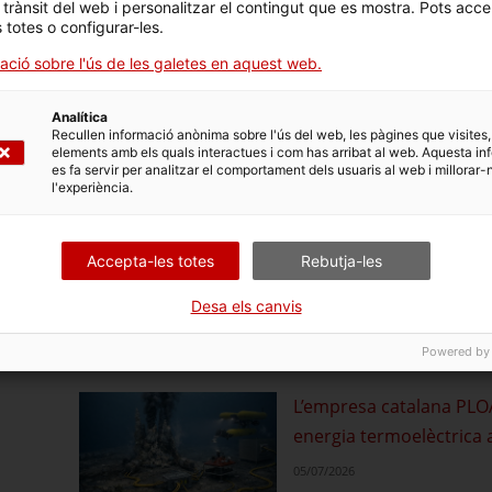
l trànsit del web i personalitzar el contingut que es mostra. Pots acce
s totes o configurar-les.
ació sobre l'ús de les galetes en aquest web.
L’empresa tèxtil catalan
Analítica
12/07/2026
Recullen informació anònima sobre l'ús del web, les pàgines que visites,
elements amb els quals interactues i com has arribat al web. Aquesta in
es fa servir per analitzar el comportament dels usuaris al web i millorar-
l'experiència.
El 30 % de les empreses 
Accepta-les totes
Rebutja-les
artificial el 2025, 6 pun
08/07/2026
Desa els canvis
Powered by
L’empresa catalana PLO
energia termoelèctrica 
05/07/2026