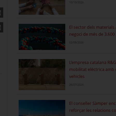
10/10/2026
El sector dels material
negoci de més de 3.600 
02/08/2026
L’empresa catalana R&G 
mobilitat elèctrica amb
vehicles
26/07/2026
El conseller Sàmper enc
reforçar les relacions c