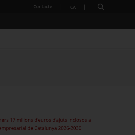
Cercador
. Obre en una nova finestra.
Contacte
CA
es notícies
Properes activitats
mers 17 milions d’euros d’ajuts inclosos a
ó empresarial de Catalunya 2026-2030