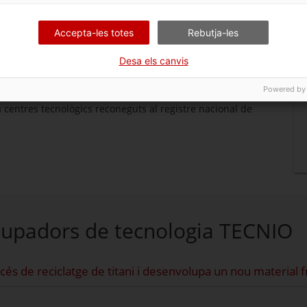
Accepta-les totes
Rebutja-les
ació privats, sense ànim de lucre, que disposen dels
Desa els canvis
 coneixement i desenvolupament tecnològic amb l’objectiu
industrial.
Powered by
centres tecnològics reconeguts al registre nacional de
lupadors de tecnologia TECNIO
s de reciclatge de titani i desenvolupa un nou material fru