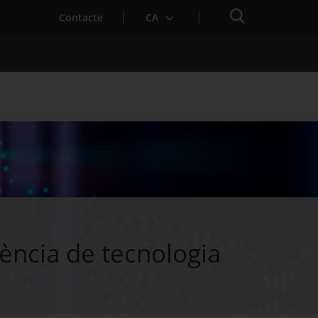
Cercador
. Obre en una nova finestra.
Contacte
CA
es notícies
Properes activitats
ència de tecnologia