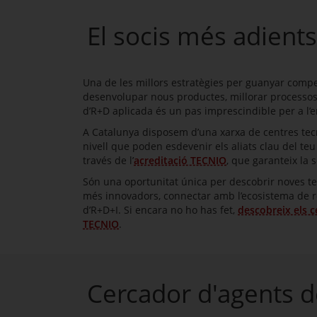
El socis més adients
Una de les millors estratègies per guanyar competi
desenvolupar nous productes, millorar processos 
d’R+D aplicada és un pas imprescindible per a l’
A Catalunya disposem d’una xarxa de centres tecn
nivell que poden esdevenir els aliats clau del teu
través de l’
acreditació TECNIO
, que garanteix la 
Són una oportunitat única per descobrir noves te
més innovadors, connectar amb l’ecosistema de re
d’R+D+I. Si encara no ho has fet,
descobreix els c
TECNIO
.
Cercador d'agents d