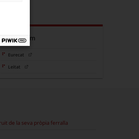
Destaquem
(Obre en una nova finestra)
Eurecat
(Obre en una nova finestra)
Leitat
it de la seva pròpia ferralla