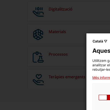
Digitalització
Materials
Català ▽
Aquest
Processos
Utilitzem g
analitzar e
rebutjar-le
Teràpies emergents
Més inform