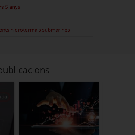
rs 5 anys
fonts hidrotermals submarines
publicacions