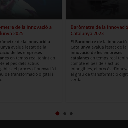
metre de la Innovació a
Baròmetre de la Innovació
lunya 2025
Catalunya 2023
ròmetre de la innovació a
El
Baròmetre de la innovació
lunya
avalua l’estat de la
Catalunya
avalua l’estat de la
vació de les empreses
innovació de les empreses
lanes
en temps real tenint en
catalanes
en temps real tenin
e el pes dels actius
compte el pes dels actius
gibles, el procés d’innovació i
intangibles, el procés d’innova
au de transformació digital i
el grau de transformació digita
a.
verda.