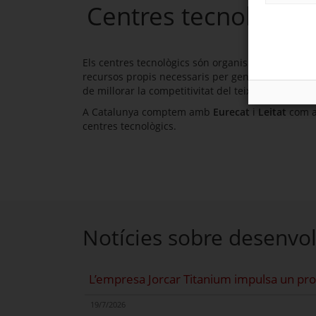
Centres tecnològics
Els centres tecnològics són organismes d’investig
recursos propis necessaris per generar i aplicar
de millorar la competitivitat del teixit productiu i 
A Catalunya comptem amb
Eurecat
i
Leitat
com a 
centres tecnològics.
Notícies sobre desenvo
L’empresa Jorcar Titanium impulsa un procé
19/7/2026