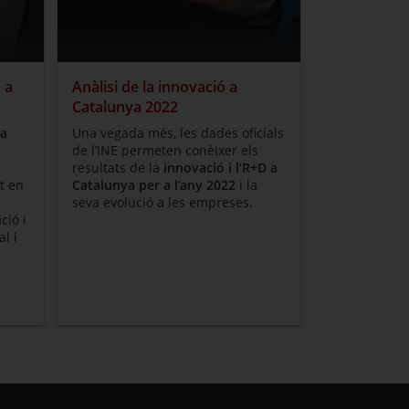
 a
Anàlisi de la innovació a
Baròmetre d
Catalunya 2022
Catalunya 
 a
Una vegada més, les dades oficials
El
Baròmetre 
de l’INE permeten conèixer els
Catalunya
av
resultats de la
innovació i l’R+D a
innovació
de
t en
Catalunya per a l’any 2022
i la
catalanes en
seva evolució a les empreses.
compte el pe
ció i
intangibles, 
l i
el grau de tr
verda.