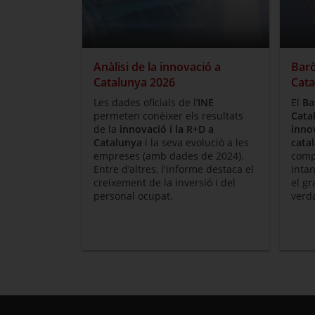
Anàlisi de la innovació a
Barò
Catalunya 2026
Cata
Les dades oficials de l’
INE
El
Ba
permeten conèixer els resultats
Cata
de la
innovació i la R+D a
inno
Catalunya
i la seva evolució a les
cata
empreses (amb dades de 2024).
compt
Entre d'altres, l'informe destaca el
intan
creixement de la inversió i del
el gr
personal ocupat.
verd