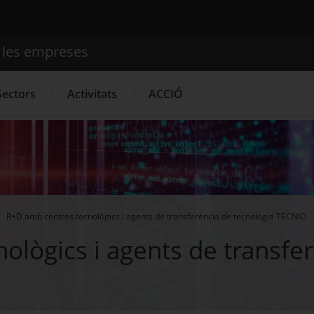
e les empreses
Cercador
Sectors
Activitats
ACCIÓ
Serveis d'innovació
Convocatòries d'ajuts obertes
Últim
R+D amb centres tecnològics i agents de transferència de tecnologia TECNIO
ològics i agents de transfer