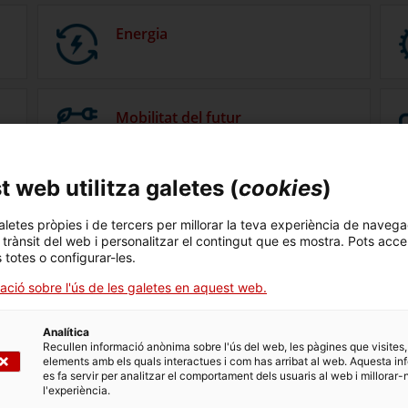
Energia
Mobilitat del futur
 web utilitza galetes (
cookies
)
Resiliència climàtica
aletes pròpies i de tercers per millorar la teva experiència de navega
l trànsit del web i personalitzar el contingut que es mostra. Pots acce
s totes o configurar-les.
ació sobre l'ús de les galetes en aquest web.
Analítica
Recullen informació anònima sobre l'ús del web, les pàgines que visites,
elements amb els quals interactues i com has arribat al web. Aquesta in
es fa servir per analitzar el comportament dels usuaris al web i millorar-
l'experiència.