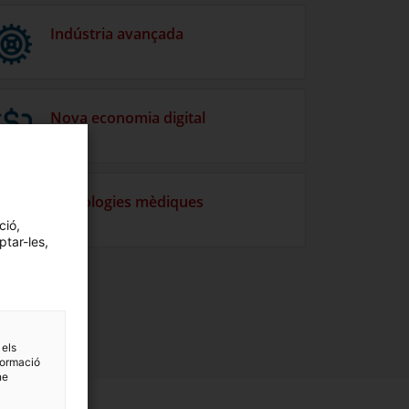
Indústria avançada
Nova economia digital
Tecnologies mèdiques
ció,
ptar-les,
 els
formació
ne