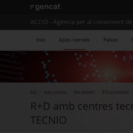
. Obre en una nova finestra.
ACCIÓ - Agència per al creixement d
Inici
Ajuts i serveis
Països
Serveis d'internacionalització
Inici
Ajuts i serveis
Vols innovar?
R+D a l'empresa
R+D amb centres tecn
TECNIO