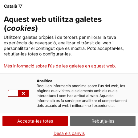
Menú
Cerc
. Obre en una nova finestra.
Català ▽
Aquest web utilitza galetes
ACCIÓ - Agència per al creixement de les empreses
ACCIÓ - Agència per al creixement de les empreses
Cercador
(
cookies
)
Inici
Fer negocis a Angola
Utilitzem galetes pròpies i de tercers per millorar la teva
experiència de navegació, analitzar el trànsit del web i
Ajuts i serveis
personalitzar el contingut que es mostra. Pots acceptar-les,
Una economia a la recerca de
rebutjar-les totes o configurar-les.
Països
nous reptes
Més informació sobre l'ús de les galetes en aquest web.
Serveis d'internacionalització
Serveis d'innovació
Sectors
Angola ha patit com pocs països del món la davallada dels preus
Analítica
Convocatòries d'ajuts obertes
Últimes notícies
Recullen informació anònima sobre l'ús del web, les
del petroli. Després de créixer amb dígits dobles durant alguns
Activitats
pàgines que visites, els elements amb els quals
anys, aquest creixement s'ha alentit fins a situar-se lleugerament
interactues i com has arribat al web. Aquesta
Properes activitats
per sota de les previsions del continent. Aquestes dificultats fan
informació es fa servir per analitzar el comportament
ACCIÓ
que el Govern d'Angola estigui endegant reformes significatives i
dels usuaris al web i millorar-ne l'experiència.
invertint en infraestructures per diversificar-se o obrir-se a noves
oportunitats.
. Obre en una nova finestra.
Contacte
Accepta-les totes
Rebutja-les
ca
Desa els canvis