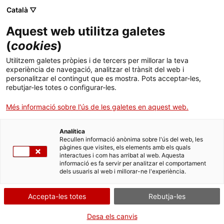
Menú
Cerc
. Obre en una nova finestra.
Català ▽
Aquest web utilitza galetes
ACCIÓ - Agència per al creixement de les empreses
ACCIÓ - Agència per al creixement de les empreses
Cercador
(
cookies
)
Inici
Fer negocis a Colòmbia
Utilitzem galetes pròpies i de tercers per millorar la teva
experiència de navegació, analitzar el trànsit del web i
Ajuts i serveis
personalitzar el contingut que es mostra. Pots acceptar-les,
A la caça de la inversió estrangera
rebutjar-les totes o configurar-les.
Països
Més informació sobre l'ús de les galetes en aquest web.
Serveis d'internacionalització
Serveis d'innovació
Colòmbia es beneficia de tractats de lliure comerç amb diversos
Sectors
països i s'espera que les perspectives d'estabilitat política es
Analítica
tradueixin en un augment de la confiança dels inversors
Convocatòries d'ajuts obertes
Últimes notícies
Recullen informació anònima sobre l'ús del web, les
estrangers. Les infraestructures, el turisme i les energies
Activitats
pàgines que visites, els elements amb els quals
renovables ofereixen oportunitats de negoci.
interactues i com has arribat al web. Aquesta
Properes activitats
informació es fa servir per analitzar el comportament
ACCIÓ
dels usuaris al web i millorar-ne l'experiència.
. Obre en una nova finestra.
Contacte
Accepta-les totes
Rebutja-les
ca
Desa els canvis