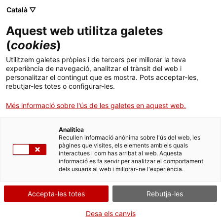
Menú
Cerc
. Obre en una nova finestra.
Català ▽
Aquest web utilitza galetes
ACCIÓ - Agència per al creixement de les empreses
ACCIÓ - Agència per al creixement de les empreses
Cercador
(
cookies
)
Inici
Utilitzem galetes pròpies i de tercers per millorar la teva
experiència de navegació, analitzar el trànsit del web i
Ajuts i serveis
personalitzar el contingut que es mostra. Pots acceptar-les,
rebutjar-les totes o configurar-les.
Països
Més informació sobre l'ús de les galetes en aquest web.
Serveis d'internacionalització
Serveis d'innovació
Sectors
Analítica
Convocatòries d'ajuts obertes
Últimes notícies
Recullen informació anònima sobre l'ús del web, les
Activitats
Oficina Exterior de Catalunya a Nova York
pàgines que visites, els elements amb els quals
interactues i com has arribat al web. Aquesta
Properes activitats
informació es fa servir per analitzar el comportament
ACCIÓ
dels usuaris al web i millorar-ne l'experiència.
Vols fer negoci a la Costa
Est dels Estats Units?
. Obre en una nova finestra.
Contacte
Accepta-les totes
Rebutja-les
Vols que la teva empresa entri als Estats Units per la porta gran?
Idioma:
ca
Vols aconseguir-hi nous clients, contactes i distribuïdors?
Desa els canvis